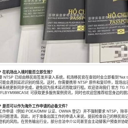
SP 在机场出入境时能否立即生效？
 NTSP 已经由移民局签发并录入系统，机场移民官在查验时会立即看到“Not th
可能会遇到延迟识别的情况。这时，你需要携带 NTSP 原件和复印件，现场出示
系统更新同步完成，避免因为技术延迟而耽误行程。欢迎咨询我们 官方 TG /电报账号 @BG
/t.me/FLBYM998CASE 可获取更多服务案例资讯，同时也欢迎您推荐给您身边的
SP 是否可以作为海外工作申请的必备文件？
工作申请（例如 POEA/DMW 认证、OWWA 登记）并不强制要求 NTSP
份问题澄清。因此，对于准备出国工作的申请人来说，提前检查自己的移民局记
登机的风险。在劳务输出行业，部分合法中介公司甚至会主动替客户预查并协助办