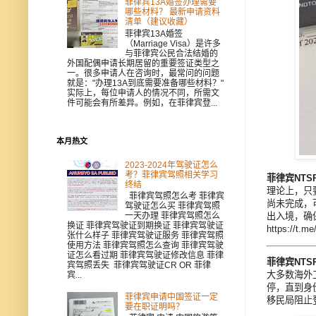
菲律宾13A婚签办理需要
哪些材料？ 最新申请资料
清单（建议收藏）
菲律宾13A婚签
（Marriage Visa）是许多
与菲律宾公民合法结婚的
外国配偶申请长期居留的重要签证类型之
一。很多申请人在咨询时，最常问的问题
就是："办理13A到底需要准备哪些材料？"
实际上，每位申请人的情况不同，所需文
件可能会有所差异。例如，在菲律宾登...
本月热文
2023-2024年驾驶证怎么
考？菲律宾驾照相关学习
菲律宾NT
终结
理论上，只要
菲律宾驾照怎么考 菲律宾
尚未完成，
驾驶证怎么买 菲律宾驾照
一天办理 菲律宾驾照怎么
出入境，确保
换证 菲律宾驾驶证到期换证 菲律宾驾驶证
https:/
张什么样子 菲律宾驾驶证服务 菲律宾驾照
使用方法 菲律宾驾照怎么查询 菲律宾驾驶
证怎么看过期 菲律宾驾驶证修改信息 菲律
菲律宾NT
宾驾照丢失 菲律宾驾驶证CR OR 菲律
大多数海外
宾...
停，直到身
菲律宾申请中国签证一定
移民局阻止
要在职证明吗？