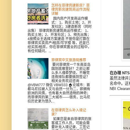
怎样在菲律宾建新房？菲
律宾新房建筑商运作流程
详解
国内房产开发商运作模
式： 1、购买土地；2、开
发社区；3建造新房（同时
出售） 菲律宾新房建筑商运作模式： 1、
购买土地；2、开发社区；3、预先出售；
4按照业主选择方案建造 不管你是打算在
菲律宾买卖房产/租房/写字楼 等，还是已
经买房/租房，你在菲律宾置业的过程中，
有任何疑问，...
菲律宾中文旅游局推荐
要问菲律宾一个东南亚岛
国到底哪里好？之前让那
在办理 NT
么多人魂牵梦绕，不睡觉
连夜排队都要搞到签证？
虽然法律并没
相关业务欢迎咨询
名命中。这有
@VBW777 微信 VBW333 🏠论城市：首
NBI Cl
都马尼拉被人文与自然一分为二，即拥有
欧洲的风情，也有着大自然造物的神奇；
而菲律宾的第二大城市——宿务，比马尼
拉历史更为悠久...
在菲律宾怎么补入境记
录？
如果您是来自菲律宾的旅
客或工作人员，可能会需
要补充入境记录、工签记