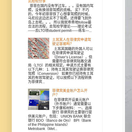
式经验分享
菲菲在国内没有学过车。。。没有国内驾
照，没有换领菲驾照的资格。 买？不巧
的，今年初菲菲铁了心想拿驾照的时候，
马尼拉这边还买不了驾照，还得要飞到外
岛上去呢。。。 所以我就乖乖地follow最
合法的流程，去驾校学理论——理论考试
——去LTO领student permit——练车—...
土耳其人在菲律宾申请驾
驶证容易吗？
土耳其国籍的外国人可以
在菲律宾申请驾驶证
（Driver’s License），但
需要符合菲律宾陆路交通
局（LTO）的相关规定。申请方式主要有
以下几种： 1. 持有土耳其驾驶证换菲律宾
驾照（Conversion） 如果你已经持有土耳
其的有效驾驶证，可以按照以下流程转换
为菲律宾...
菲律宾美金账户怎么开
户？
在菲律宾开设美元账户
（外币账户）通常需要以
下步骤和材料： 一、选择
银行 菲律宾的主要银行提
供美元账户，包括： UNION BANK 联合
银行 BDO（Banco de Oro） BPI（Bank
of the Philippine Islands）
Metrobank（Met...