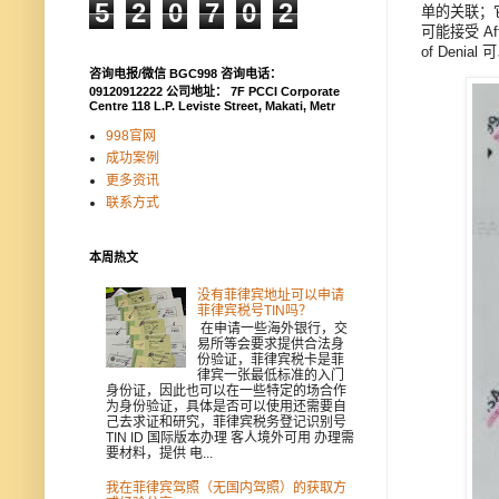
5
2
0
7
0
2
单的关联；
可能接受 A
of Deni
咨询电报/微信 BGC998 咨询电话：
09120912222 公司地址： 7F PCCI Corporate
Centre 118 L.P. Leviste Street, Makati, Metr
998官网
成功案例
更多资讯
联系方式
本周热文
没有菲律宾地址可以申请
菲律宾税号TIN吗？
在申请一些海外银行，交
易所等会要求提供合法身
份验证，菲律宾税卡是菲
律宾一张最低标准的入门
身份证，因此也可以在一些特定的场合作
为身份验证，具体是否可以使用还需要自
己去求证和研究，菲律宾税务登记识别号
TIN ID 国际版本办理 客人境外可用 办理需
要材料，提供 电...
我在菲律宾驾照（无国内驾照）的获取方