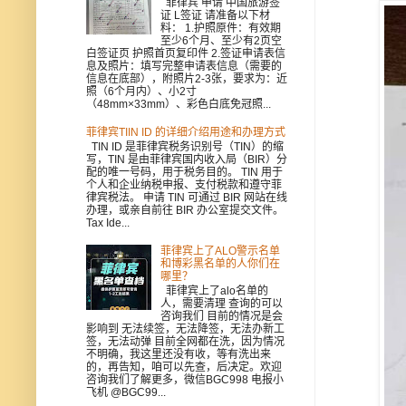
菲律宾 申请 中国旅游签
证 L签证 请准备以下材
料： 1.护照原件：有效期
至少6个月、至少有2页空
白签证页 护照首页复印件 2.签证申请表信
息及照片：填写完整申请表信息（需要的
信息在底部），附照片2-3张，要求为：近
照（6个月内）、小2寸
（48mm×33mm）、彩色白底免冠照...
菲律宾TIIN ID 的详细介绍用途和办理方式
TIN ID 是菲律宾税务识别号（TIN）的缩
写，TIN 是由菲律宾国内收入局（BIR）分
配的唯一号码，用于税务目的。 TIN 用于
个人和企业纳税申报、支付税款和遵守菲
律宾税法。 申请 TIN 可通过 BIR 网站在线
办理，或亲自前往 BIR 办公室提交文件。
Tax Ide...
菲律宾上了ALO警示名单
和博彩黑名单的人你们在
哪里？
菲律宾上了alo名单的
人，需要清理 查询的可以
咨询我们 目前的情况是会
影响到 无法续签，无法降签，无法办新工
签，无法动弹 目前全网都在洗，因为情况
不明确，我这里还没有收，等有洗出来
的，再告知，咱可以先查，后决定。欢迎
咨询我们了解更多，微信BGC998 电报小
飞机 @BGC99...