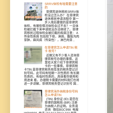
SRRV体检有啥需要注意
的
菲律宾退休移民SRRV体
检没过怎么办？ 在菲律宾
退休移民申请流程中 第一
步入境后要做的是菲律宾
体检，有哪些情况体检会过不去？一旦体
检被拦截下来申请就没办法继续了。菲律
宾移民过程体检会被拦截的疾病注意： A
传染性疾病 包括软下疳，淋病，腹股沟肉
芽肿，麻风病（传染性），淋巴肉芽...
在菲律宾怎么申请TIN 税
卡 税号？
近期又有不少客人咨询菲
律宾税号办理的事情，这
里给大家介绍下菲律宾税
卡的一些事情，菲律宾税
卡TIN 是菲律宾税务局签发的税务登记识
别号码，此号码有短期一次性质的 有长期
性质的，有临时性质的，具体看你使用和
用途来 看，办理税卡需要的材料我们也将
进一步讲解，菲律宾税务登记识别号 国...
菲律宾海外纳税身份号码
怎么申请TIN
(TIN) 身份证 (ID) 是您在
菲律的国税局 (BIR) 注册
为纳税人的证明。业务请
咨询 微信BGC998 电报