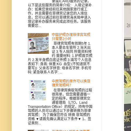
录或iCARD服务的记录。
以下是这些服务的简单介绍： 入境记录补
办：如果您曾经前往其他国家旅行或工
作，并且需要在菲律宾记录您的入境信
息，您可以通过前往菲律宾海关局申请入
境记录补办服务来完成此项任务。该服务
需要您...
中国护照办理菲律宾驾照
只需要2小时
菲律宾驾照有效期5年 1.
本人要去车管所 2.当天出
证 3.专人陪同 所需资料预
约 需要材料: 1.护照首页照
片 2.发半身照白底证件照 3.填写个人信息
表如下: 身高: 体重:KG 血型:(不知道就不
要写)) 父亲名字拼音: 母亲名字拼: 手机号
码: 紧急联系人名字: ...
中国驾照的原件可以换菲
律宾驾照吗？
在菲律宾换取驾照的过程
很简单，但您需要遵循一
定的程序，根据菲律宾交
通管理局（LTO，Land
Transportation Office）的规定，持有中国
驾照的人员可以通过以下步骤转换为菲律
宾驾照： 为了确保您符合 转换 菲驾照的
资格 ▼请首先确认满足以下条件▼ 1、签
证类别...