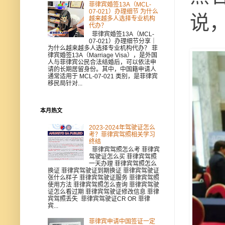
菲律宾婚签13A（MCL-
07-021）办理细节 为什么
说
越来越多人选择专业机构
代办？
菲律宾婚签13A（MCL-
07-021）办理细节分享｜
为什么越来越多人选择专业机构代办？ 菲
律宾婚签13A（Marriage Visa），是外国
人与菲律宾公民合法结婚后，可以依法申
请的长期居留身份。其中，中国籍申请人
通常适用于 MCL-07-021 类别，是菲律宾
移民局针对...
本月热文
2023-2024年驾驶证怎么
考？菲律宾驾照相关学习
终结
菲律宾驾照怎么考 菲律宾
驾驶证怎么买 菲律宾驾照
一天办理 菲律宾驾照怎么
换证 菲律宾驾驶证到期换证 菲律宾驾驶证
张什么样子 菲律宾驾驶证服务 菲律宾驾照
使用方法 菲律宾驾照怎么查询 菲律宾驾驶
证怎么看过期 菲律宾驾驶证修改信息 菲律
宾驾照丢失 菲律宾驾驶证CR OR 菲律
宾...
菲律宾申请中国签证一定