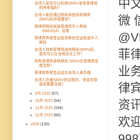
中
台湾人是否可以利用SRRV享受菲律宾
的养老福利？
台湾人能否通过购房来抵扣菲律宾
微 
SRRV的存款要求？
菲律宾移民就选菲律宾华人移民
（998VISA）没错
@V
菲律宾养老签证投资移民签证就选华人
移民
菲
台湾人持有菲律宾退休移民SRRV后，
是否可以在当地合法工作？
持有菲律宾退休移民 SRRV在菲律宾定
居怎样？
业
菲律宾养老签证适合台湾人来办理
台湾人办理SRRV的过程中，资金存款
律
是否需要冻结？
►
9月 2025
(57)
资讯
►
10月 2025
(54)
►
11月 2025
(104)
►
12月 2025
(60)
欢迎
►
2026
(135)
99