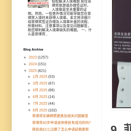
轻松解决入境难题 前往菲
律宾旅游或办理签证时，
入境章是至关重要的证
明。然而，一些意外情况可能导致您在菲
律宾入境时未获得入境章。本文将详细介
绍菲律宾签证办理及入境章补盖的流程、
所需材料、注意事项以及常见问题解答，
助您顺利解决入境章缺失的难题。 一、什
么是菲律宾...
Blog Archive
►
2023
(1257)
►
2024
(151)
▼
2025
(621)
►
1月 2025
(53)
►
3月 2025
(67)
►
4月 2025
(66)
►
6月 2025
(14)
►
7月 2025
(44)
▼
8月 2025
(102)
菲律宾车辆牌照更换及相关问题解答
菲律宾40岁申请退休移民有成功的吗？
9.
移民局ECC过期了怎么申请延期更新