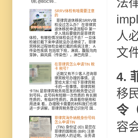
法
飞机 @BGC99...
SRRV体检有啥需要注意
im
的
菲律宾退休移民SRRV体
检没过怎么办？ 在菲律宾
退休移民申请流程中 第一
人
步入境后要做的是菲律宾
体检，有哪些情况体检会过不去？一旦体
检被拦截下来申请就没办法继续了。菲律
宾移民过程体检会被拦截的疾病注意： A
文
传染性疾病 包括软下疳，淋病，腹股沟肉
芽肿，麻风病（传染性），淋巴肉芽...
在菲律宾怎么申请TIN 税
卡 税号？
4.
近期又有不少客人咨询菲
律宾税号办理的事情，这
里给大家介绍下菲律宾税
卡的一些事情，菲律宾税
移
卡TIN 是菲律宾税务局签发的税务登记识
别号码，此号码有短期一次性质的 有长期
性质的，有临时性质的，具体看你使用和
用途来 看，办理税卡需要的材料我们也将
令（O
进一步讲解，菲律宾税务登记识别号 国...
菲律宾海外纳税身份号码
容
怎么申请TIN
(TIN) 身份证 (ID) 是您在
菲律的国税局 (BIR) 注册
为纳税人的证明。业务请