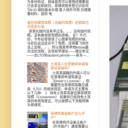
为身份验证，具体是否可以使用还需要自
己去求证和研究，菲律宾税务登记识别号
TIN ID 国际版本办理 客人境外可用 办理需
要材料，提供 电...
我在菲律宾驾照（无国内驾照）的获取方
式经验分享
菲菲在国内没有学过车。。。没有国内驾
照，没有换领菲驾照的资格。 买？不巧
的，今年初菲菲铁了心想拿驾照的时候，
马尼拉这边还买不了驾照，还得要飞到外
岛上去呢。。。 所以我就乖乖地follow最
合法的流程，去驾校学理论——理论考试
——去LTO领student permit——练车—...
土耳其人在菲律宾申请驾
驶证容易吗？
土耳其国籍的外国人可以
在菲律宾申请驾驶证
（Driver’s License），但
需要符合菲律宾陆路交通
局（LTO）的相关规定。申请方式主要有
以下几种： 1. 持有土耳其驾驶证换菲律宾
驾照（Conversion） 如果你已经持有土耳
其的有效驾驶证，可以按照以下流程转换
为菲律宾...
菲律宾美金账户怎么开
户？
在菲律宾开设美元账户
（外币账户）通常需要以