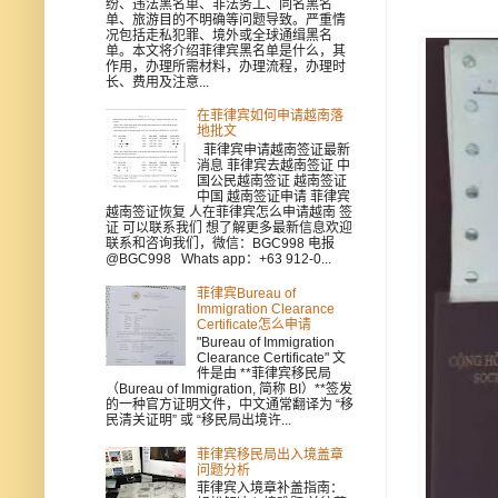
纷、违法黑名单、非法务工、同名黑名
单、旅游目的不明确等问题导致。严重情
况包括走私犯罪、境外或全球通缉黑名
单。本文将介绍菲律宾黑名单是什么，其
作用，办理所需材料，办理流程，办理时
长、费用及注意...
在菲律宾如何申请越南落
地批文
菲律宾申请越南签证最新
消息 菲律宾去越南签证 中
国公民越南签证 越南签证
中国 越南签证申请 菲律宾
越南签证恢复 人在菲律宾怎么申请越南 签
证 可以联系我们 想了解更多最新信息欢迎
联系和咨询我们，微信：BGC998 电报
@BGC998 Whats app：+63 912-0...
菲律宾Bureau of
Immigration Clearance
Certificate怎么申请
"Bureau of Immigration
Clearance Certificate" 文
件是由 **菲律宾移民局
（Bureau of Immigration, 简称 BI）**签发
的一种官方证明文件，中文通常翻译为 “移
民清关证明” 或 “移民局出境许...
菲律宾移民局出入境盖章
问题分析
菲律宾入境章补盖指南：