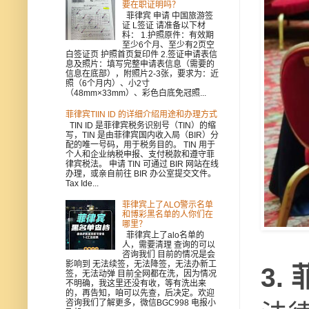
要在职证明吗？
菲律宾 申请 中国旅游签
证 L签证 请准备以下材
料： 1.护照原件：有效期
至少6个月、至少有2页空
白签证页 护照首页复印件 2.签证申请表信
息及照片：填写完整申请表信息（需要的
信息在底部），附照片2-3张，要求为：近
照（6个月内）、小2寸
（48mm×33mm）、彩色白底免冠照...
菲律宾TIIN ID 的详细介绍用途和办理方式
TIN ID 是菲律宾税务识别号（TIN）的缩
写，TIN 是由菲律宾国内收入局（BIR）分
配的唯一号码，用于税务目的。 TIN 用于
个人和企业纳税申报、支付税款和遵守菲
律宾税法。 申请 TIN 可通过 BIR 网站在线
办理，或亲自前往 BIR 办公室提交文件。
Tax Ide...
菲律宾上了ALO警示名单
和博彩黑名单的人你们在
哪里？
菲律宾上了alo名单的
人，需要清理 查询的可以
咨询我们 目前的情况是会
影响到 无法续签，无法降签，无法办新工
3.
签，无法动弹 目前全网都在洗，因为情况
不明确，我这里还没有收，等有洗出来
的，再告知，咱可以先查，后决定。欢迎
咨询我们了解更多，微信BGC998 电报小