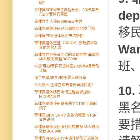
呢？
菲律宾SRRV申请流程分享：2025年自
dep
己DIY菲律宾移民
菲律宾华人移民998visa 主营
移
菲律宾退休移民已经调整到40岁门槛
菲律宾PRA退休移民申请条件
菲律宾退休签证（SRRV）新政解析及
War
其他居留方案
菲律宾养老签证靠谱的公司推荐-菲律宾
华人移民 微信BGC998
班
40岁可办!菲律宾退休签2025年9月新政
详解
适合申请SRRV的主要人群分享
什么原因 让你喜欢去菲律宾移民呢？
10
菲律宾退休移民申请过程要求提供
NTSP怎么弄
黑名
菲律宾退休移民退费遇到NTSP问题麻
烦了
菲律宾SIRV SRRV 退款流程及 NTSP
文件说明
要措
菲律宾退休移民服务机构推荐 华人移民
微信BGC998
菲律宾PRA SRRV申请注销签证退款流