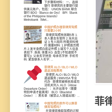
下步骤和材料： 一、选择
银行 菲律宾的主要银行提
供美元账户，包括： UNION BANK 联合
银行 BDO（Banco de Oro） BPI（Bank
of the Philippine Islands）
Metrobank（Met...
中国护照办理菲律宾驾照
只需要2小时
菲律宾驾照有效期5年 1.
本人要去车管所 2.当天出
证 3.专人陪同 所需资料预
约 需要材料: 1.护照首页照
片 2.发半身照白底证件照 3.填写个人信息
表如下: 身高: 体重:KG 血型:(不知道就不
要写)) 父亲名字拼音: 母亲名字拼: 手机号
码: 紧急联系人名字: ...
菲律宾 ALO / BLO / WLO
遣返流程费用
菲律宾 ALO / BLO / WLO
遣返服务 | 998VISA 专业
代办 菲律宾被移民局或司
法机关列入 ALO（Allow
Departure Order） ：允许出境令（需要
特别申请才能离境） BLO（Blacklist
Order） ：黑名单（被禁止入境或出境）...
菲律
中国驾照的原件可以换菲
律宾驾照吗？
在菲律宾换取驾照的过程