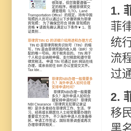
很简单，但您需要遵循一
1.
定的程序，根据菲律宾交
通管理局（LTO，Land
Transportation Office）的规定，持有中国
驾照的人员可以通过以下步骤转换为菲律
菲律
宾驾照： 为了确保您符合 转换 菲驾照的
资格 ▼请首先确认满足以下条件▼ 1、签
证类别...
统
菲律宾TIIN ID 的详细介绍用途和办理方式
TIN ID 是菲律宾税务识别号（TIN）的缩
写，TIN 是由菲律宾国内收入局（BIR）分
流
配的唯一号码，用于税务目的。 TIN 用于
个人和企业纳税申报、支付税款和遵守菲
律宾税法。 申请 TIN 可通过 BIR 网站在线
办理，或亲自前往 BIR 办公室提交文件。
过
Tax Ide...
菲律宾NBI办理一般需要多
久？海外申请人如何合理
安排申请时间？
菲律宾NBI办理一般需要
2.
多久？海外申请人如何合
理安排申请时间？ 菲律宾
NBI Clearance（菲律宾无犯罪记录证
移民
明）是许多曾经在菲律宾工作、生活、学
习、经商或长期居住人士经常需要办理的
重要官方文件。 不少海外申请人在准备移
民、申请工作签证、国际背景调查或再次
黑
办理菲律宾相关...