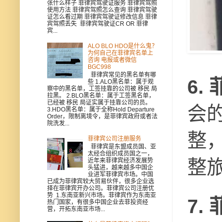
张什么样子 菲律宾驾驶证服务 菲律宾驾照
使用方法 菲律宾驾照怎么查询 菲律宾驾驶
证怎么看过期 菲律宾驾驶证修改信息 菲律
宾驾照丢失 菲律宾驾驶证CR OR 菲律
宾...
ALO BLO HDO是什么鬼？
为何自己在菲律宾名单上
咨询 电报或者微信
BGC998
菲律宾常见的黑名单有哪
6.
些 1.ALO黑名单：属于观
察中的黑名单，工签挂靠的公司被 移民 局
拉黑。 2.BLO黑名单：属于工签黑名单，
已经被 移民 局证实属于挂靠公司的员。
会
3.HDO黑名单：属于全称Hold Departure
Order，限制离境令，是菲律宾政府或者法
院洗发...
整，
菲律宾公司注册服务
菲律宾是东盟成员国、亚
太经合组织成员国之一，
整
近年来菲律宾经济发展势
头猛进，越来越多中国企
业进军菲律宾市场。中国
已成为菲律宾较大贸易伙伴，很多企业选
择在菲律宾开办公司。菲律宾公司注册优
势 1.东南亚新兴市场。菲律宾作为东南亚
7.
热门国家，有很多中国企业去菲投资经
营，开拓东南亚市场...