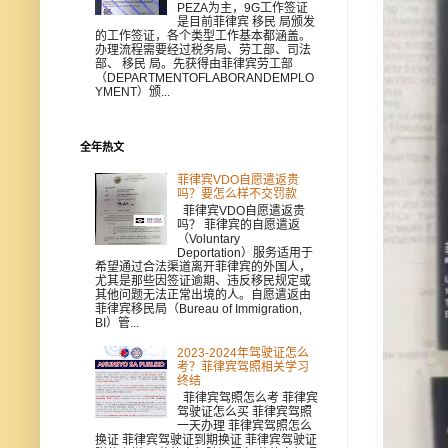
PEZA为主，9G工作签证
是目前菲律宾 移民 局颁发
的工作签证，各个类型工作基本都涵盖。
办理流程需要经过税务局、劳工部、司法
部、 移民 局。先获得由菲律宾劳工部
（DEPARTMENTOFLABORANDEMPLO
YMENT）颁...
全年热文
菲律宾VDO自愿遣返贵
吗？要怎么样不交罚款
菲律宾VDO自愿遣返贵
吗？ 菲律宾的自愿遣返
（Voluntary
Deportation）服务适用于
希望通过合法渠道离开菲律宾的外国人，
尤其是那些因签证逾期、违反移民规定或
其他问题无法正常出境的人。自愿遣返由
菲律宾移民局（Bureau of Immigration,
BI）管...
2023-2024年驾驶证怎么
考？菲律宾驾照相关学习
终结
菲律宾驾照怎么考 菲律宾
驾驶证怎么买 菲律宾驾照
一天办理 菲律宾驾照怎么
换证 菲律宾驾驶证到期换证 菲律宾驾驶证