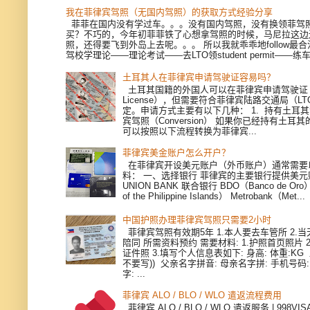
我在菲律宾驾照（无国内驾照）的获取方式经验分享
菲菲在国内没有学过车。。。没有国内驾照，没有换领菲驾
买？不巧的，今年初菲菲铁了心想拿驾照的时候，马尼拉这边
照，还得要飞到外岛上去呢。。。 所以我就乖乖地follow最
驾校学理论——理论考试——去LTO领student permit——练车—
土耳其人在菲律宾申请驾驶证容易吗？
土耳其国籍的外国人可以在菲律宾申请驾驶证（Dri
License），但需要符合菲律宾陆路交通局（L
定。申请方式主要有以下几种： 1. 持有土耳
宾驾照（Conversion） 如果你已经持有土耳
可以按照以下流程转换为菲律宾...
菲律宾美金账户怎么开户？
在菲律宾开设美元账户（外币账户）通常需要
料： 一、选择银行 菲律宾的主要银行提供美
UNION BANK 联合银行 BDO（Banco de Oro）
of the Philippine Islands） Metrobank（Met...
中国护照办理菲律宾驾照只需要2小时
菲律宾驾照有效期5年 1.本人要去车管所 2.当天
陪同 所需资料预约 需要材料: 1.护照首页照片 
证件照 3.填写个人信息表如下: 身高: 体重:KG
不要写)) 父亲名字拼音: 母亲名字拼: 手机号码
字: ...
菲律宾 ALO / BLO / WLO 遣返流程费用
菲律宾 ALO / BLO / WLO 遣返服务 | 998V