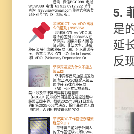
咨询 微信BGC998 电报
WOW888 电话+63 912 0912 222 邮件
5.
咨询 998visa@gmail.com 菲律宾税务登
记识别号TIN ID 国际 版...
菲律宾 OTL vs. VDO 离境
是
令的区别 | 998VISA
菲律宾 OTL vs. VDO 离
境令的区别 | 998VISA 在
延
菲律宾，如果外国人因 签
证过期、非法居留、违反
移民法 等问题被移民局（BI）列入遣返程
序，通常会涉及 OTL（Order to Leave）
反
和 VDO（Voluntary Deportation Or...
菲律宾遣返为什么不能去
第三国
菲律宾移民局加强遣返政
策 禁止POGO嫌疑人第三
国中转 菲律宾移民局
（BI）已正式实施新规，
禁止涉及菲律宾离岸博彩运营商
（POGO）犯罪的外国逃犯在遣返过程中
经第三国中转。根据2025年3月21日发布
的BI第2025-002号决议，除非菲律宾无直
飞航线，否则所有被遣返的POG...
菲律宾9G工作签证办理流
程怎么DIY
菲律宾目前对于外国人
的工作签证以9G和CWV、