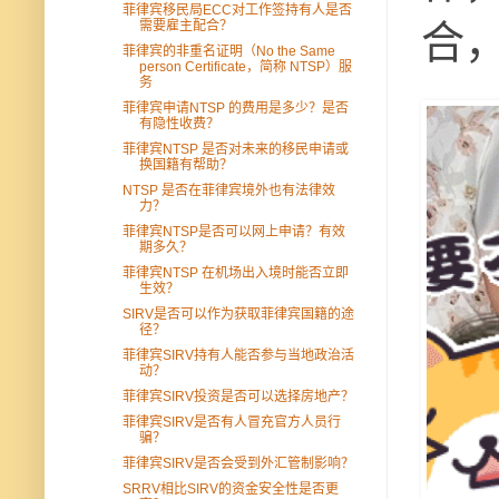
菲律宾移民局ECC对工作签持有人是否
需要雇主配合？
合
菲律宾的非重名证明（No the Same
person Certificate，简称 NTSP）服
务
菲律宾申请NTSP 的费用是多少？是否
有隐性收费？
菲律宾NTSP 是否对未来的移民申请或
换国籍有帮助？
NTSP 是否在菲律宾境外也有法律效
力？
菲律宾NTSP是否可以网上申请？有效
期多久？
菲律宾NTSP 在机场出入境时能否立即
生效？
SIRV是否可以作为获取菲律宾国籍的途
径？
菲律宾SIRV持有人能否参与当地政治活
动？
菲律宾SIRV投资是否可以选择房地产？
菲律宾SIRV是否有人冒充官方人员行
骗？
菲律宾SIRV是否会受到外汇管制影响？
SRRV相比SIRV的资金安全性是否更