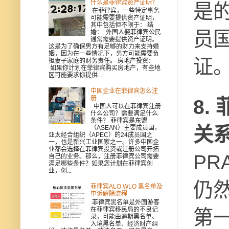
什么是菲律宾资产证明？
是
在菲律宾，一些特定事务
可能需要提供资产证明，
其中包括但不限于： 结
员
婚： 外国人娶菲律宾公民
通常需要提供资产证明。
这是为了确保男方有足够的财力来支持婚
姻，因为在一些情况下，男方可能需要负
证
担妻子家庭的财务责任。 房地产投资：
如果你计划在菲律宾购买房地产，有些地
区可能要求你提供...
中国企业在菲律宾怎么注
册
8.
中国人可以在菲律宾注册
什么公司？需要满足什么
条件？ 菲律宾是东盟
关
（ASEAN）主要成员国，
亚太经合组织（APEC）的24成员国之
一，也是新兴工业国家之一。许多中国企
业都会选择在菲律宾投资或注册公司开拓
PR
自己的业务。那么，注册菲律宾公司需要
满足哪些条件？如果您计划在菲律宾创
业，创...
仍然
菲律宾ALO WLO 黑名单及
申诉解除流程
菲律宾黑名单是外国游客
在菲律宾移民局的不良记
第
录，可能由逾期黑名单、
入境黑名单、经济财产纠