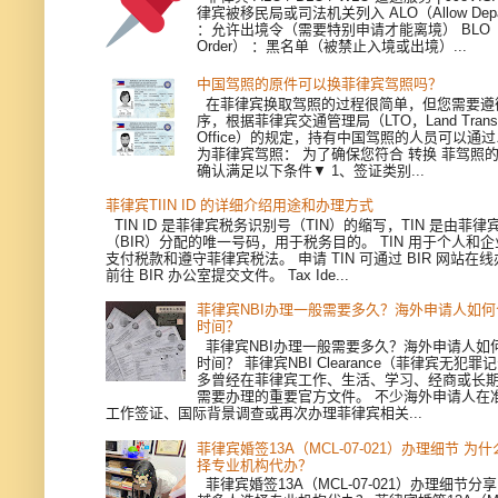
律宾被移民局或司法机关列入 ALO（Allow Depart
：允许出境令（需要特别申请才能离境） BLO（Bla
Order） ：黑名单（被禁止入境或出境）...
中国驾照的原件可以换菲律宾驾照吗？
在菲律宾换取驾照的过程很简单，但您需要遵
序，根据菲律宾交通管理局（LTO，Land Transpor
Office）的规定，持有中国驾照的人员可以通
为菲律宾驾照： 为了确保您符合 转换 菲驾照
确认满足以下条件▼ 1、签证类别...
菲律宾TIIN ID 的详细介绍用途和办理方式
TIN ID 是菲律宾税务识别号（TIN）的缩写，TIN 是由菲
（BIR）分配的唯一号码，用于税务目的。 TIN 用于个人和
支付税款和遵守菲律宾税法。 申请 TIN 可通过 BIR 网站在
前往 BIR 办公室提交文件。 Tax Ide...
菲律宾NBI办理一般需要多久？海外申请人如
时间？
菲律宾NBI办理一般需要多久？海外申请人如
时间？ 菲律宾NBI Clearance（菲律宾无犯
多曾经在菲律宾工作、生活、学习、经商或长
需要办理的重要官方文件。 不少海外申请人在
工作签证、国际背景调查或再次办理菲律宾相关...
菲律宾婚签13A（MCL-07-021）办理细节 
择专业机构代办？
菲律宾婚签13A（MCL-07-021）办理细节