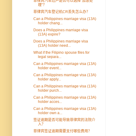
菲律宾汽车过户是否可以选择“加急处
理”？
菲律宾汽车登记机CR丢失怎么办？
Can a Philippines marriage visa (13A)
holder chang...
Does a Philippines marriage visa
(13A) expire?
Does a Philippines marriage visa
(13A) holder need...
What if the Filipino spouse files for
legal separa...
Can a Philippines marriage visa (13A)
holder event...
Can a Philippines marriage visa (13A)
holder apply...
Can a Philippines marriage visa (13A)
holder purch...
Can a Philippines marriage visa (13A)
holder acces...
Can a Philippines marriage visa (13A)
holder own a...
签证逾期是否可能导致菲律宾的法院介
入？
菲律宾签证逾期需要支付哪些费用？