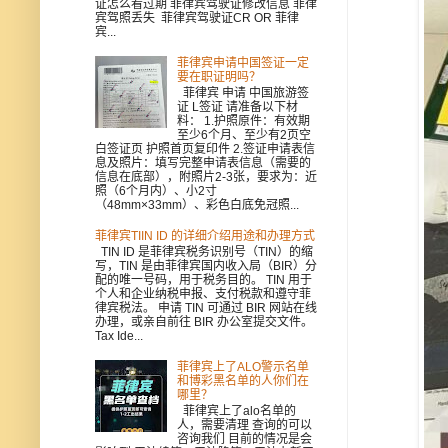
证怎么看过期 菲律宾驾驶证修改信息 菲律
宾驾照丢失 菲律宾驾驶证CR OR 菲律
宾...
菲律宾申请中国签证一定
要在职证明吗？
菲律宾 申请 中国旅游签
证 L签证 请准备以下材
料： 1.护照原件：有效期
至少6个月、至少有2页空
白签证页 护照首页复印件 2.签证申请表信
息及照片：填写完整申请表信息（需要的
信息在底部），附照片2-3张，要求为：近
照（6个月内）、小2寸
（48mm×33mm）、彩色白底免冠照...
菲律宾TIIN ID 的详细介绍用途和办理方式
TIN ID 是菲律宾税务识别号（TIN）的缩
写，TIN 是由菲律宾国内收入局（BIR）分
配的唯一号码，用于税务目的。 TIN 用于
个人和企业纳税申报、支付税款和遵守菲
律宾税法。 申请 TIN 可通过 BIR 网站在线
办理，或亲自前往 BIR 办公室提交文件。
Tax Ide...
菲律宾上了ALO警示名单
和博彩黑名单的人你们在
哪里？
菲律宾上了alo名单的
人，需要清理 查询的可以
咨询我们 目前的情况是会