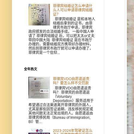
菲律宾结婚证怎么申请什
么人可以申请菲律宾结婚
证？
菲律宾结婚证 是和本地人
结婚后拿到的证书，由菲
律宾市政厅申请，菲律宾
政府颁发的合法结婚手续。 一般中国人申
请了 菲律宾结婚证 后，可以把太太or丈夫
带回中国大陆 菲律宾结婚证 是在市政厅
办理的，需要结婚双方携带好办理材料，
然后到菲律宾市政厅就可以申请办理了，
菲律宾是一个信仰...
全年热文
菲律宾VDO自愿遣返贵
吗？要怎么样不交罚款
菲律宾VDO自愿遣返贵
吗？ 菲律宾的自愿遣返
（Voluntary
Deportation）服务适用于
希望通过合法渠道离开菲律宾的外国人，
尤其是那些因签证逾期、违反移民规定或
其他问题无法正常出境的人。自愿遣返由
菲律宾移民局（Bureau of Immigration,
BI）管...
2023-2024年驾驶证怎么