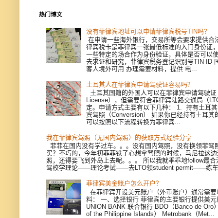
热门博文
没有菲律宾地址可以申请菲律宾税号TIN吗？
在申请一些海外银行，交易所等会要求提供合
律宾税卡是菲律宾一张最低标准的入门身份证
一些特定的场合作为身份验证，具体是否可以
去求证和研究，菲律宾税务登记识别号TIN ID
客人境外可用 办理需要材料，提供 电...
土耳其人在菲律宾申请驾驶证容易吗？
土耳其国籍的外国人可以在菲律宾申请驾驶证（Dri
License），但需要符合菲律宾陆路交通局（L
定。申请方式主要有以下几种： 1. 持有土耳
宾驾照（Conversion） 如果你已经持有土耳
可以按照以下流程转换为菲律宾...
我在菲律宾驾照（无国内驾照）的获取方式经验分享
菲菲在国内没有学过车。。。没有国内驾照，没有换领菲驾
买？不巧的，今年初菲菲铁了心想拿驾照的时候，马尼拉这边
照，还得要飞到外岛上去呢。。。 所以我就乖乖地follow最
驾校学理论——理论考试——去LTO领student permit——练车—
菲律宾美金账户怎么开户？
在菲律宾开设美元账户（外币账户）通常需要
料： 一、选择银行 菲律宾的主要银行提供美
UNION BANK 联合银行 BDO（Banco de Oro）
of the Philippine Islands） Metrobank（Met...