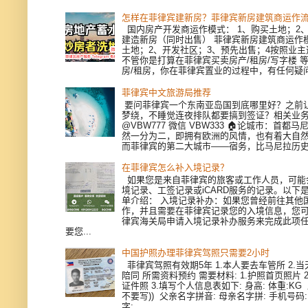
怎样在菲律宾建新房？菲律宾新房建筑商运作
国内房产开发商运作模式： 1、购买土地；2、
建造新房（同时出售） 菲律宾新房建筑商运作模
土地；2、开发社区；3、预先出售；4按照业
不管你是打算在菲律宾买卖房产/租房/写字楼 
房/租房，你在菲律宾置业的过程中，有任何疑问，
菲律宾中文旅游局推荐
要问菲律宾一个东南亚岛国到底哪里好？之前
梦绕，不睡觉连夜排队都要搞到签证？相关业
@VBW777 微信 VBW333 🏠论城市：首都
然一分为二，即拥有欧洲的风情，也有着大自
而菲律宾的第二大城市——宿务，比马尼拉历史更
在菲律宾怎么补入境记录？
如果您是来自菲律宾的旅客或工作人员，可能
境记录、工签记录或iCARD服务的记录。以下
单介绍： 入境记录补办：如果您曾经前往其他
作，并且需要在菲律宾记录您的入境信息，您
律宾海关局申请入境记录补办服务来完成此项
要您...
中国护照办理菲律宾驾照只需要2小时
菲律宾驾照有效期5年 1.本人要去车管所 2.当天
陪同 所需资料预约 需要材料: 1.护照首页照片 
证件照 3.填写个人信息表如下: 身高: 体重:KG
不要写)) 父亲名字拼音: 母亲名字拼: 手机号码
字: ...