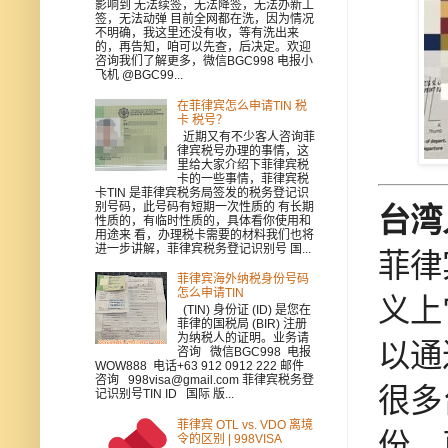
影响到 无法续签，无法降签，无法办新工
签，无法动弹 目前全网都在洗，因为情况
不明确，我这里还没有收，等有洗出来
的，再告知，咱可以先查，后决定。欢迎
咨询我们了解更多，微信BGC998 电报小
飞机 @BGC99...
在菲律宾怎么申请TIN 税
卡 税号？
近期又有不少客人咨询菲
律宾税号办理的事情，这
里给大家介绍下菲律宾税
卡的一些事情，菲律宾税
卡TIN 是菲律宾税务局签发的税务登记识
别号码，此号码有短期一次性质的 有长期
台湾
性质的，有临时性质的，具体看你使用和
用途来 看，办理税卡需要的材料我们也将
进一步讲解，菲律宾税务登记识别号 国...
菲律
菲律宾海外纳税身份号码
怎么申请TIN
义上
(TIN) 身份证 (ID) 是您在
菲律的国税局 (BIR) 注册
为纳税人的证明。业务请
以通
咨询 微信BGC998 电报
WOW888 电话+63 912 0912 222 邮件
咨询 998visa@gmail.com 菲律宾税务登
很多
记识别号TIN ID 国际 版...
菲律宾 OTL vs. VDO 离境
份，
令的区别 | 998VISA