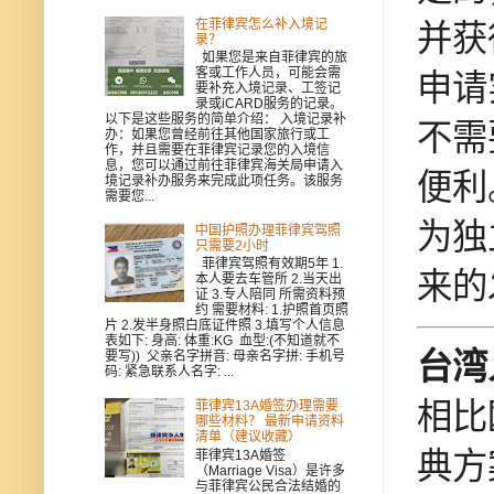
在菲律宾怎么补入境记
并获
录？
如果您是来自菲律宾的旅
客或工作人员，可能会需
申请
要补充入境记录、工签记
录或iCARD服务的记录。
以下是这些服务的简单介绍： 入境记录补
不需
办：如果您曾经前往其他国家旅行或工
作，并且需要在菲律宾记录您的入境信
息，您可以通过前往菲律宾海关局申请入
便利
境记录补办服务来完成此项任务。该服务
需要您...
为独
中国护照办理菲律宾驾照
只需要2小时
菲律宾驾照有效期5年 1.
来的
本人要去车管所 2.当天出
证 3.专人陪同 所需资料预
约 需要材料: 1.护照首页照
片 2.发半身照白底证件照 3.填写个人信息
表如下: 身高: 体重:KG 血型:(不知道就不
台湾
要写)) 父亲名字拼音: 母亲名字拼: 手机号
码: 紧急联系人名字: ...
相比
菲律宾13A婚签办理需要
哪些材料？ 最新申请资料
清单（建议收藏）
典方
菲律宾13A婚签
（Marriage Visa）是许多
与菲律宾公民合法结婚的