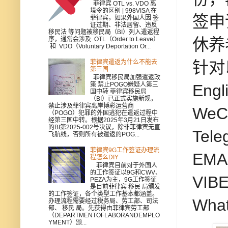
菲律宾 OTL vs. VDO 离
境令的区别 | 998VISA 在
签申
菲律宾，如果外国人因 签
证过期、非法居留、违反
移民法 等问题被移民局（BI）列入遣返程
休养
序，通常会涉及 OTL（Order to Leave）
和 VDO（Voluntary Deportation Or...
菲律宾遣返为什么不能去
针对
第三国
菲律宾移民局加强遣返政
策 禁止POGO嫌疑人第三
Engl
国中转 菲律宾移民局
（BI）已正式实施新规，
禁止涉及菲律宾离岸博彩运营商
WeCh
（POGO）犯罪的外国逃犯在遣返过程中
经第三国中转。根据2025年3月21日发布
的BI第2025-002号决议，除非菲律宾无直
Tele
飞航线，否则所有被遣返的POG...
菲律宾9G工作签证办理流
EMA
程怎么DIY
菲律宾目前对于外国人
的工作签证以9G和CWV、
VIBE
PEZA为主，9G工作签证
是目前菲律宾 移民 局颁发
的工作签证，各个类型工作基本都涵盖。
Wha
办理流程需要经过税务局、劳工部、司法
部、 移民 局。先获得由菲律宾劳工部
（DEPARTMENTOFLABORANDEMPLO
YMENT）颁...