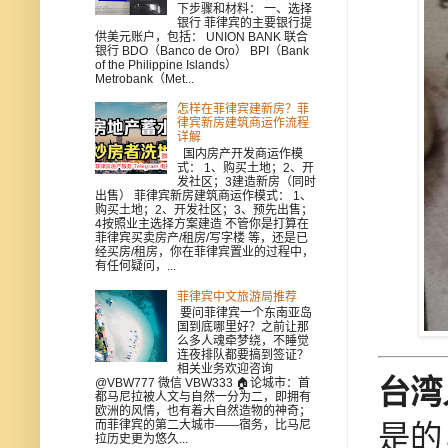
下步骤和材料： 一、选择
银行 菲律宾的主要银行提
供美元账户，包括： UNION BANK 联合
银行 BDO（Banco de Oro） BPI（Bank
of the Philippine Islands）
Metrobank（Met...
怎样在菲律宾建新房？菲
律宾新房建筑商运作流程
详解
国内房产开发商运作模
式： 1、购买土地；2、开
发社区；3建造新房（同时
出售） 菲律宾新房建筑商运作模式： 1、
购买土地；2、开发社区；3、预先出售；
4按照业主选择方案建造 不管你是打算在
菲律宾买卖房产/租房/写字楼 等，还是已
经买房/租房，你在菲律宾置业的过程中，
有任何疑问，...
菲律宾中文旅游局推荐
要问菲律宾一个东南亚岛
国到底哪里好？之前让那
么多人魂牵梦绕，不睡觉
连夜排队都要搞到签证？
相关业务欢迎咨询
台湾
@VBW777 微信 VBW333 🏠论城市：首
都马尼拉被人文与自然一分为二，即拥有
欧洲的风情，也有着大自然造物的神奇；
而菲律宾的第二大城市——宿务，比马尼
是的
拉历史更为悠久...