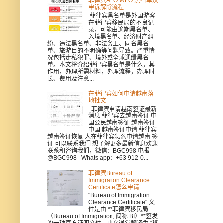
菲律宾ALO WLO 黑名单及
申诉解除流程
菲律宾黑名单是外国游客
在菲律宾移民局的不良记
录，可能由逾期黑名单、
入境黑名单、经济财产纠
纷、违法黑名单、非法务工、同名黑名
单、旅游目的不明确等问题导致。严重情
况包括走私犯罪、境外或全球通缉黑名
单。本文将介绍菲律宾黑名单是什么，其
作用，办理所需材料，办理流程，办理时
长、费用及注意...
在菲律宾如何申请越南落
地批文
菲律宾申请越南签证最新
消息 菲律宾去越南签证 中
国公民越南签证 越南签证
中国 越南签证申请 菲律宾
越南签证恢复 人在菲律宾怎么申请越南 签
证 可以联系我们 想了解更多最新信息欢迎
联系和咨询我们，微信：BGC998 电报
@BGC998 Whats app：+63 912-0...
菲律宾Bureau of
Immigration Clearance
Certificate怎么申请
"Bureau of Immigration
Clearance Certificate" 文
件是由 **菲律宾移民局
（Bureau of Immigration, 简称 BI）**签发
的一种官方证明文件，中文通常翻译为 “移