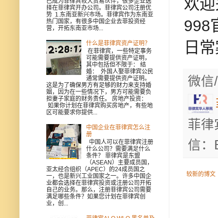
欢迎
已成为菲律宾较大贸易伙伴，很多企业选
择在菲律宾开办公司。菲律宾公司注册优
势 1.东南亚新兴市场。菲律宾作为东南亚
99
热门国家，有很多中国企业去菲投资经
营，开拓东南亚市场...
日常
什么是菲律宾资产证明？
在菲律宾，一些特定事务
可能需要提供资产证明，
其中包括但不限于： 结
婚： 外国人娶菲律宾公民
微信/
通常需要提供资产证明。
这是为了确保男方有足够的财力来支持婚
姻，因为在一些情况下，男方可能需要负
担妻子家庭的财务责任。 房地产投资：
如果你计划在菲律宾购买房地产，有些地
区可能要求你提供...
菲律
中国企业在菲律宾怎么注
册
信：B
中国人可以在菲律宾注册
什么公司？需要满足什么
条件？ 菲律宾是东盟
（ASEAN）主要成员国，
亚太经合组织（APEC）的24成员国之
较新的博文
一，也是新兴工业国家之一。许多中国企
业都会选择在菲律宾投资或注册公司开拓
自己的业务。那么，注册菲律宾公司需要
满足哪些条件？如果您计划在菲律宾创
业，创...