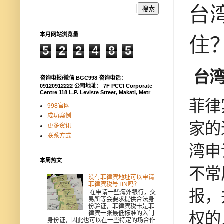
台
本月网站浏览量
住
5
2
2
4
8
5
台
咨询电报/微信 BGC998 咨询电话：
09120912222 公司地址： 7F PCCI Corporate
Centre 118 L.P. Leviste Street, Makati, Metr
菲律
998官网
成功案例
家的
更多资讯
联系方式
湾申
本周热文
不常
没有菲律宾地址可以申请
菲律宾税号TIN吗？
报，
在申请一些海外银行，交
易所等会要求提供合法身
份验证，菲律宾税卡是菲
律宾一张最低标准的入门
权的
身份证，因此也可以在一些特定的场合作