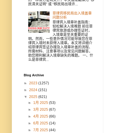
民清关证明” 或 “移民局出境许...
菲律宾移民局出入境盖章
问题分析
菲律宾入境章补盖指南：
轻松解决入境难题 前往菲
律宾旅游或办理签证时，
入境章是至关重要的证
明。然而，一些意外情况可能导致您在菲
律宾入境时未获得入境章。本文将详细介
绍菲律宾签证办理及入境章补盖的流程、
所需材料、注意事项以及常见问题解答，
助您顺利解决入境章缺失的难题。 一、什
么是菲律宾...
Blog Archive
►
2023
(1257)
►
2024
(151)
▼
2025
(621)
►
1月 2025
(53)
►
3月 2025
(67)
►
4月 2025
(66)
►
6月 2025
(14)
►
7月 2025
(44)