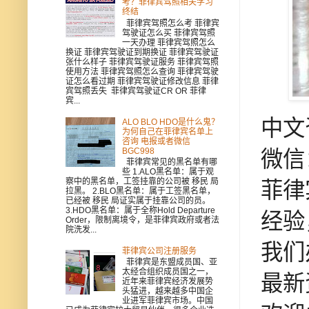
考？菲律宾驾照相关学习
终结
菲律宾驾照怎么考 菲律宾
驾驶证怎么买 菲律宾驾照
一天办理 菲律宾驾照怎么
换证 菲律宾驾驶证到期换证 菲律宾驾驶证
张什么样子 菲律宾驾驶证服务 菲律宾驾照
使用方法 菲律宾驾照怎么查询 菲律宾驾驶
证怎么看过期 菲律宾驾驶证修改信息 菲律
宾驾照丢失 菲律宾驾驶证CR OR 菲律
宾...
中文
ALO BLO HDO是什么鬼？
为何自己在菲律宾名单上
咨询 电报或者微信
BGC998
微信：
菲律宾常见的黑名单有哪
些 1.ALO黑名单：属于观
察中的黑名单，工签挂靠的公司被 移民 局
菲律
拉黑。 2.BLO黑名单：属于工签黑名单，
已经被 移民 局证实属于挂靠公司的员。
3.HDO黑名单：属于全称Hold Departure
经验
Order，限制离境令，是菲律宾政府或者法
院洗发...
我们
菲律宾公司注册服务
菲律宾是东盟成员国、亚
太经合组织成员国之一，
最新
近年来菲律宾经济发展势
头猛进，越来越多中国企
业进军菲律宾市场。中国