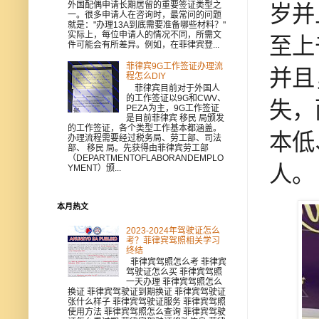
外国配偶申请长期居留的重要签证类型之
岁并
一。很多申请人在咨询时，最常问的问题
就是："办理13A到底需要准备哪些材料？"
实际上，每位申请人的情况不同，所需文
至上
件可能会有所差异。例如，在菲律宾登...
菲律宾9G工作签证办理流
并且
程怎么DIY
菲律宾目前对于外国人
的工作签证以9G和CWV、
失，
PEZA为主，9G工作签证
是目前菲律宾 移民 局颁发
的工作签证，各个类型工作基本都涵盖。
本低
办理流程需要经过税务局、劳工部、司法
部、 移民 局。先获得由菲律宾劳工部
（DEPARTMENTOFLABORANDEMPLO
人。
YMENT）颁...
本月热文
2023-2024年驾驶证怎么
考？菲律宾驾照相关学习
终结
菲律宾驾照怎么考 菲律宾
驾驶证怎么买 菲律宾驾照
一天办理 菲律宾驾照怎么
换证 菲律宾驾驶证到期换证 菲律宾驾驶证
张什么样子 菲律宾驾驶证服务 菲律宾驾照
使用方法 菲律宾驾照怎么查询 菲律宾驾驶