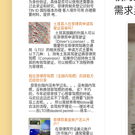
为身份验证，具体是否可以使用还需要自
己去求证和研究，菲律宾税务登记识别号
需求
TIN ID 国际版本办理 客人境外可用 办理需
要材料，提供 电...
土耳其人在菲律宾申请驾
驶证容易吗？
土耳其国籍的外国人可以
在菲律宾申请驾驶证
（Driver’s License），但
需要符合菲律宾陆路交通
局（LTO）的相关规定。申请方式主要有
以下几种： 1. 持有土耳其驾驶证换菲律宾
驾照（Conversion） 如果你已经持有土耳
其的有效驾驶证，可以按照以下流程转换
为菲律宾...
我在菲律宾驾照（无国内驾照）的获取方
式经验分享
菲菲在国内没有学过车。。。没有国内驾
照，没有换领菲驾照的资格。 买？不巧
的，今年初菲菲铁了心想拿驾照的时候，
马尼拉这边还买不了驾照，还得要飞到外
岛上去呢。。。 所以我就乖乖地follow最
合法的流程，去驾校学理论——理论考试
——去LTO领student permit——练车—...
菲律宾美金账户怎么开
户？
在菲律宾开设美元账户
（外币账户）通常需要以