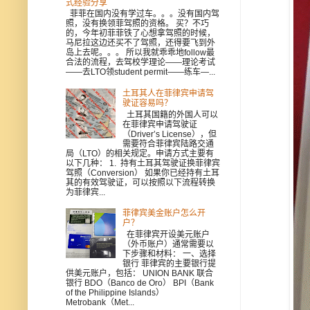
式经验分享
菲菲在国内没有学过车。。。没有国内驾
照，没有换领菲驾照的资格。 买？不巧
的，今年初菲菲铁了心想拿驾照的时候，
马尼拉这边还买不了驾照，还得要飞到外
岛上去呢。。。 所以我就乖乖地follow最
合法的流程，去驾校学理论——理论考试
——去LTO领student permit——练车—...
土耳其人在菲律宾申请驾
驶证容易吗？
土耳其国籍的外国人可以
在菲律宾申请驾驶证
（Driver’s License），但
需要符合菲律宾陆路交通
局（LTO）的相关规定。申请方式主要有
以下几种： 1. 持有土耳其驾驶证换菲律宾
驾照（Conversion） 如果你已经持有土耳
其的有效驾驶证，可以按照以下流程转换
为菲律宾...
菲律宾美金账户怎么开
户？
在菲律宾开设美元账户
（外币账户）通常需要以
下步骤和材料： 一、选择
银行 菲律宾的主要银行提
供美元账户，包括： UNION BANK 联合
银行 BDO（Banco de Oro） BPI（Bank
of the Philippine Islands）
Metrobank（Met...