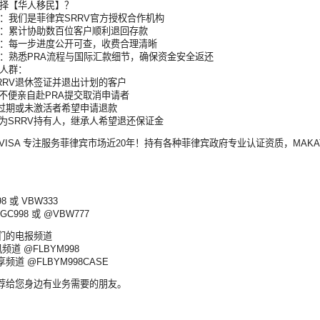
选择【华人移民】？
质：我们是菲律宾SRRV官方授权合作机构
丰富：累计协助数百位客户顺利退回存款
流程：每一步进度公开可查，收费合理清晰
到账：熟悉PRA流程与国际汇款细节，确保资金安全返还
下人群：
SRRV退休签证并退出计划的客户
或不便亲自赴PRA提交取消申请者
V已过期或未激活者希望申请退款
属为SRRV持有人，继承人希望退还保证金
98 VISA 专注服务菲律宾市场近20年！持有各种菲律宾政府专业认证资质，M
8 或 VBW333
GC998 或 @VBW777
们的电报频道
频道 @FLBYM998
频道 @FLBYM998CASE
荐给您身边有业务需要的朋友。