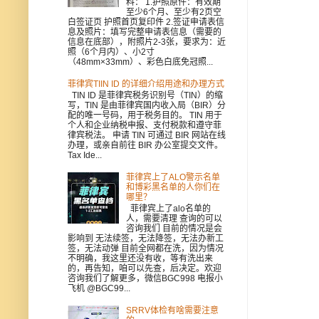
料： 1.护照原件：有效期
至少6个月、至少有2页空
白签证页 护照首页复印件 2.签证申请表信
息及照片：填写完整申请表信息（需要的
信息在底部），附照片2-3张，要求为：近
照（6个月内）、小2寸
（48mm×33mm）、彩色白底免冠照...
菲律宾TIIN ID 的详细介绍用途和办理方式
TIN ID 是菲律宾税务识别号（TIN）的缩
写，TIN 是由菲律宾国内收入局（BIR）分
配的唯一号码，用于税务目的。 TIN 用于
个人和企业纳税申报、支付税款和遵守菲
律宾税法。 申请 TIN 可通过 BIR 网站在线
办理，或亲自前往 BIR 办公室提交文件。
Tax Ide...
菲律宾上了ALO警示名单
和博彩黑名单的人你们在
哪里？
菲律宾上了alo名单的
人，需要清理 查询的可以
咨询我们 目前的情况是会
影响到 无法续签，无法降签，无法办新工
签，无法动弹 目前全网都在洗，因为情况
不明确，我这里还没有收，等有洗出来
的，再告知，咱可以先查，后决定。欢迎
咨询我们了解更多，微信BGC998 电报小
飞机 @BGC99...
SRRV体检有啥需要注意