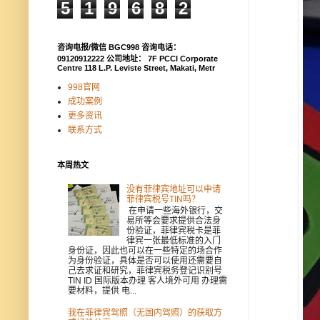
5
1
9
6
8
2
咨询电报/微信 BGC998 咨询电话：
09120912222 公司地址： 7F PCCI Corporate
Centre 118 L.P. Leviste Street, Makati, Metr
998官网
成功案例
更多资讯
联系方式
本周热文
没有菲律宾地址可以申请
菲律宾税号TIN吗？
在申请一些海外银行，交
易所等会要求提供合法身
份验证，菲律宾税卡是菲
律宾一张最低标准的入门
身份证，因此也可以在一些特定的场合作
为身份验证，具体是否可以使用还需要自
己去求证和研究，菲律宾税务登记识别号
TIN ID 国际版本办理 客人境外可用 办理需
要材料，提供 电...
我在菲律宾驾照（无国内驾照）的获取方