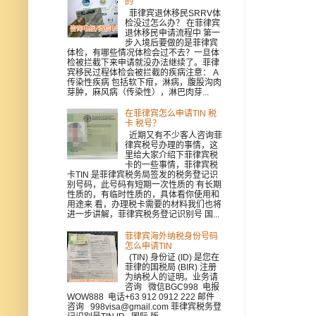
的
菲律宾退休移民SRRV体
检没过怎么办？ 在菲律宾
退休移民申请流程中 第一
步入境后要做的是菲律宾
体检，有哪些情况体检会过不去？一旦体
检被拦截下来申请就没办法继续了。菲律
宾移民过程体检会被拦截的疾病注意： A
传染性疾病 包括软下疳，淋病，腹股沟肉
芽肿，麻风病（传染性），淋巴肉芽...
在菲律宾怎么申请TIN 税
卡 税号？
近期又有不少客人咨询菲
律宾税号办理的事情，这
里给大家介绍下菲律宾税
卡的一些事情，菲律宾税
卡TIN 是菲律宾税务局签发的税务登记识
别号码，此号码有短期一次性质的 有长期
性质的，有临时性质的，具体看你使用和
用途来 看，办理税卡需要的材料我们也将
进一步讲解，菲律宾税务登记识别号 国...
菲律宾海外纳税身份号码
怎么申请TIN
(TIN) 身份证 (ID) 是您在
菲律的国税局 (BIR) 注册
为纳税人的证明。业务请
咨询 微信BGC998 电报
WOW888 电话+63 912 0912 222 邮件
咨询 998visa@gmail.com 菲律宾税务登