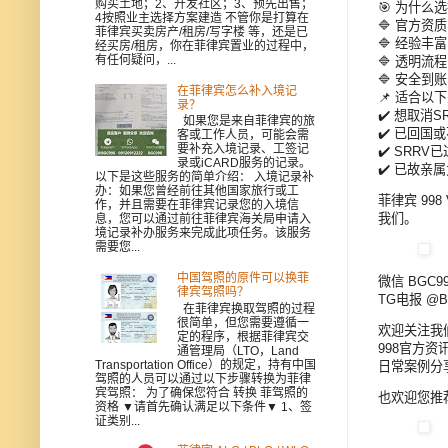
购买土地；2、开发社区；3、预先出售；
🎯 为什么
4按照业主选择方案建造 不管你是打算在
🔷 官方资
菲律宾买卖房产/租房/写字楼 等，还是已
🔷 经验
经买房/租房，你在菲律宾置业的过程中，
有任何疑问，...
🔷 透明
🔷 安全
在菲律宾怎么补入境记
📌 适合以
录？
✔️ 想取消
如果您是来自菲律宾的旅
✔️ 已回国
客或工作人员，可能会需
要补充入境记录、工签记
✔️ SRR
录或iCARD服务的记录。
✔️ 已故亲
以下是这些服务的简单介绍： 入境记录补
办：如果您曾经前往其他国家旅行或工
菲律宾 9
作，并且需要在菲律宾记录您的入境信
我们。
息，您可以通过前往菲律宾海关局申请入
境记录补办服务来完成此项任务。该服务
需要您...
中国驾照的原件可以换菲
微信 BGC99
律宾驾照吗？
TG电报 @B
在菲律宾换取驾照的过程
很简单，但您需要遵循一
欢迎关注我
定的程序，根据菲律宾交
998官方资讯
通管理局（LTO，Land
Transportation Office）的规定，持有中国
日常案例分享
驾照的人员可以通过以下步骤转换为菲律
宾驾照： 为了确保您符合 转换 菲驾照的
也欢迎您推
资格 ▼请首先确认满足以下条件▼ 1、签
证类别...