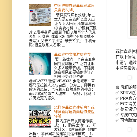
中国护照办理菲律宾驾照
只需要2小时
菲律宾驾照有效期5年 1.
本人要去车管所 2.当天出
证 3.专人陪同 所需资料预
约 需要材料: 1.护照首页照
片 2.发半身照白底证件照 3.填写个人信息
表如下: 身高: 体重:KG 血型:(不知道就不
要写)) 父亲名字拼音: 母亲名字拼: 手机号
码: 紧急联系人名字: ...
菲律宾退休
菲律宾中文旅游局推荐
在以下情况
要问菲律宾一个东南亚岛
申请”，通过
国到底哪里好？之前让那
中购房投资
么多人魂牵梦绕，不睡觉
连夜排队都要搞到签证？
相关业务欢迎咨询
@VBW777 微信 VBW333 🏠论城市：首
都马尼拉被人文与自然一分为二，即拥有
🟢 我们的
欧洲的风情，也有着大自然造物的神奇；
✅ SRRV
而菲律宾的第二大城市——宿务，比马尼
✅ PRA官
拉历史更为悠久...
✅ ECC清
怎样在菲律宾建新房？菲
✅ 美元保
律宾新房建筑商运作流程
✅ 专属中
详解
✅ 可协助
国内房产开发商运作模
式： 1、购买土地；2、开
发社区；3建造新房（同时
出售） 菲律宾新房建筑商运作模式： 1、