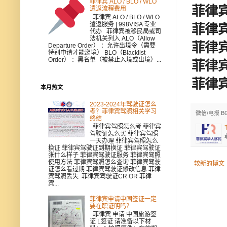
菲律宾 ALO / BLO / WLO
菲律宾
遣返流程费用
菲律宾 ALO / BLO / WLO
遣返服务 | 998VISA 专业
菲律宾
代办 菲律宾被移民局或司
法机关列入 ALO（Allow
菲律
Departure Order） ：允许出境令（需要
特别申请才能离境） BLO（Blacklist
Order） ：黑名单（被禁止入境或出境）...
菲律
菲律宾9
本月热文
2023-2024年驾驶证怎么
考？菲律宾驾照相关学习
微信/电报 B
终结
菲律宾驾照怎么考 菲律宾
驾驶证怎么买 菲律宾驾照
一天办理 菲律宾驾照怎么
换证 菲律宾驾驶证到期换证 菲律宾驾驶证
张什么样子 菲律宾驾驶证服务 菲律宾驾照
使用方法 菲律宾驾照怎么查询 菲律宾驾驶
较新的博文
证怎么看过期 菲律宾驾驶证修改信息 菲律
宾驾照丢失 菲律宾驾驶证CR OR 菲律
宾...
菲律宾申请中国签证一定
要在职证明吗？
菲律宾 申请 中国旅游签
证 L签证 请准备以下材