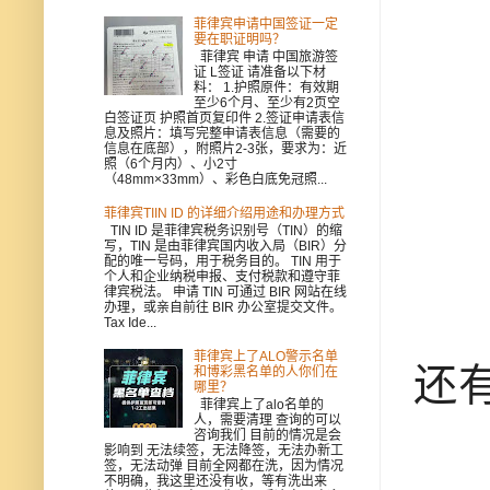
菲律宾申请中国签证一定
要在职证明吗？
菲律宾 申请 中国旅游签
证 L签证 请准备以下材
料： 1.护照原件：有效期
至少6个月、至少有2页空
白签证页 护照首页复印件 2.签证申请表信
息及照片：填写完整申请表信息（需要的
信息在底部），附照片2-3张，要求为：近
照（6个月内）、小2寸
（48mm×33mm）、彩色白底免冠照...
菲律宾TIIN ID 的详细介绍用途和办理方式
TIN ID 是菲律宾税务识别号（TIN）的缩
写，TIN 是由菲律宾国内收入局（BIR）分
配的唯一号码，用于税务目的。 TIN 用于
个人和企业纳税申报、支付税款和遵守菲
律宾税法。 申请 TIN 可通过 BIR 网站在线
办理，或亲自前往 BIR 办公室提交文件。
Tax Ide...
菲律宾上了ALO警示名单
还
和博彩黑名单的人你们在
哪里？
菲律宾上了alo名单的
人，需要清理 查询的可以
咨询我们 目前的情况是会
影响到 无法续签，无法降签，无法办新工
签，无法动弹 目前全网都在洗，因为情况
不明确，我这里还没有收，等有洗出来