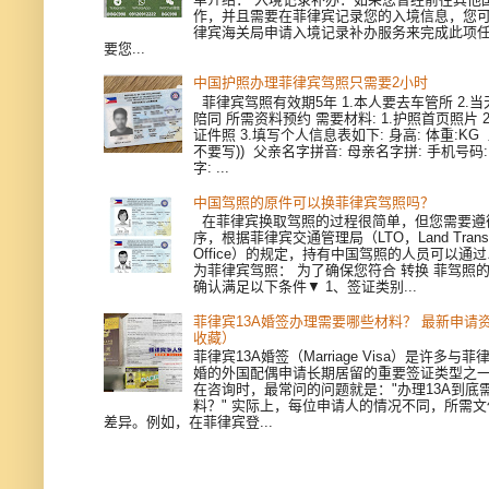
作，并且需要在菲律宾记录您的入境信息，您
律宾海关局申请入境记录补办服务来完成此项
要您...
中国护照办理菲律宾驾照只需要2小时
菲律宾驾照有效期5年 1.本人要去车管所 2.当天
陪同 所需资料预约 需要材料: 1.护照首页照片 
证件照 3.填写个人信息表如下: 身高: 体重:KG
不要写)) 父亲名字拼音: 母亲名字拼: 手机号码
字: ...
中国驾照的原件可以换菲律宾驾照吗？
在菲律宾换取驾照的过程很简单，但您需要遵
序，根据菲律宾交通管理局（LTO，Land Transpor
Office）的规定，持有中国驾照的人员可以通
为菲律宾驾照： 为了确保您符合 转换 菲驾照
确认满足以下条件▼ 1、签证类别...
菲律宾13A婚签办理需要哪些材料？ 最新申请
收藏）
菲律宾13A婚签（Marriage Visa）是许多与
婚的外国配偶申请长期居留的重要签证类型之
在咨询时，最常问的问题就是："办理13A到底
料？" 实际上，每位申请人的情况不同，所需
差异。例如，在菲律宾登...