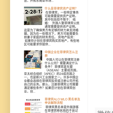
营，开拓东南亚市场...
什么是菲律宾资产证明？
在菲律宾，一些特定事务
可能需要提供资产证明，
其中包括但不限于： 结
婚： 外国人娶菲律宾公民
通常需要提供资产证明。
这是为了确保男方有足够的财力来支持婚
姻，因为在一些情况下，男方可能需要负
担妻子家庭的财务责任。 房地产投资：
如果你计划在菲律宾购买房地产，有些地
区可能要求你提供...
中国企业在菲律宾怎么注
册
中国人可以在菲律宾注册
什么公司？需要满足什么
条件？ 菲律宾是东盟
（ASEAN）主要成员国，
亚太经合组织（APEC）的24成员国之
一，也是新兴工业国家之一。许多中国企
业都会选择在菲律宾投资或注册公司开拓
自己的业务。那么，注册菲律宾公司需要
满足哪些条件？如果您计划在菲律宾创
业，创...
菲律宾ALO WLO 黑名单及
申诉解除流程
菲律宾黑名单是外国游客
在菲律宾移民局的不良记