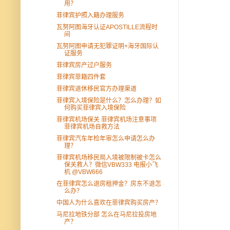
用？
菲律宾护照入籍办理服务
瓦努阿图海牙认证APOSTILLE流程时
间
瓦努阿图申请无犯罪证明+海牙国际认
证服务
菲律宾房产过户服务
菲律宾菲籍四件套
菲律宾退休移民官方办理渠道
菲律宾入境保险是什么？怎么办理？如
何购买菲律宾入境保险
菲律宾机场保关 菲律宾机场注意事项
菲律宾机场自救方法
菲律宾汽车年检年审怎么申请怎么办
理？
菲律宾机场移民局入境被限制被卡怎么
保关救人？微信VBW333 电报小飞
机 @VBW666
在菲律宾怎么退房租押金？房东不退怎
么办？
中国人为什么喜欢在菲律宾购买房产？
马尼拉地铁分部 怎么在马尼拉投房地
产？