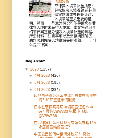
问题分析
菲律宾入境章补盖指南：
轻松解决入境难题 前往菲
律宾旅游或办理签证时，
入境章是至关重要的证
明。然而，一些意外情况可能导致您在菲
律宾入境时未获得入境章。本文将详细介
绍菲律宾签证办理及入境章补盖的流程、
所需材料、注意事项以及常见问题解答，
助您顺利解决入境章缺失的难题。 一、什
么是菲律宾...
Blog Archive
▼
2023
(1257)
►
4月 2023
(426)
►
5月 2023
(195)
▼
6月 2023
(234)
印尼电子签证怎么申请？需要在哪里申
请？印尼签证申请服务
日本驻菲律宾马尼拉领馆签证怎么申
请？微信VBW333 电报小飞机
@VBW666
在菲律宾什么材料都没有怎么办理13A
永居婚签结婚签证？
中国公民如何申请海外税号？ 微信