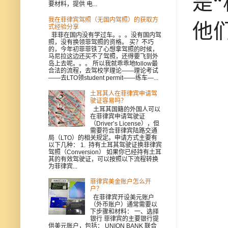
是
要材料，提供 电...
我在菲律宾驾照（无国内驾照）的获取方
他
式经验分享
菲菲在国内没有学过车。。。没有国内驾
照，没有换领菲驾照的资格。 买？不巧
的，今年初菲菲铁了心想拿驾照的时候，
马尼拉这边还买不了驾照，还得要飞到外
岛上去呢。。。 所以我就乖乖地follow最
合法的流程，去驾校学理论——理论考试
——去LTO领student permit——练车—...
土耳其人在菲律宾申请驾
驶证容易吗？
土耳其国籍的外国人可以
在菲律宾申请驾驶证
（Driver’s License），但
需要符合菲律宾陆路交通
局（LTO）的相关规定。申请方式主要有
以下几种： 1. 持有土耳其驾驶证换菲律宾
驾照（Conversion） 如果你已经持有土耳
其的有效驾驶证，可以按照以下流程转换
为菲律宾...
菲律宾美金账户怎么开
户？
在菲律宾开设美元账户
（外币账户）通常需要以
下步骤和材料： 一、选择
银行 菲律宾的主要银行提
供美元账户，包括： UNION BANK 联合