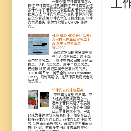
工
一天办理 菲律宾驾照怎么
换证 菲律宾驾驶证到期换证 菲律宾驾驶证
张什么样子 菲律宾驾驶证服务 菲律宾驾照
使用方法 菲律宾驾照怎么查询 菲律宾驾驶
证怎么看过期 菲律宾驾驶证修改信息 菲律
宾驾照丢失 菲律宾驾驶证CR OR 菲律
宾...
ALO BLO HDO是什么鬼？
为何自己在菲律宾名单上
咨询 电报或者微信
BGC998
菲律宾常见的黑名单有哪
些 1.ALO黑名单：属于观
察中的黑名单，工签挂靠的公司被 移民 局
拉黑。 2.BLO黑名单：属于工签黑名单，
已经被 移民 局证实属于挂靠公司的员。
3.HDO黑名单：属于全称Hold Departure
Order，限制离境令，是菲律宾政府或者法
院洗发...
菲律宾公司注册服务
菲律宾是东盟成员国、亚
太经合组织成员国之一，
近年来菲律宾经济发展势
头猛进，越来越多中国企
业进军菲律宾市场。中国
已成为菲律宾较大贸易伙伴，很多企业选
择在菲律宾开办公司。菲律宾公司注册优
势 1.东南亚新兴市场。菲律宾作为东南亚
热门国家，有很多中国企业去菲投资经