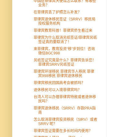
中国驻菲律宾大使馆怎么联系？有哪些
业务？
在菲律宾丢了护照怎么补发？
菲律宾退休移民签证（SRRV）移民局
授权服务机构
菲律宾教育科普！菲律宾侨生看过来
菲律宾为什么取消另纸签证/菲律宾另纸
签证真的要取消了！
来菲律宾，教育投资“移”步到位！咨询
微信BGC998
另纸签证究竟是什么？菲律宾告诉您！
菲律宾SRRV另纸签证
菲律宾环球移民 菲律宾华人移民 菲律
宾998移民 菲律宾退休移民
菲律宾移民回国高考会被抓吗？
退休移民可以入境菲律宾吗？
台湾人可以办理菲律宾特赦或者退休移
民吗？
菲律宾退休移民（SRRV）存款PRA指
南
怎么取消菲律宾投资移民（SIRV）或者
SRRV 呢？
菲律宾签证需要在多长时间内使用？