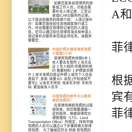
如果您是来自菲律宾的旅
客或工作人员，可能会需
A和
要补充入境记录、工签记
录或iCARD服务的记录。
以下是这些服务的简单介绍： 入境记录补
办：如果您曾经前往其他国家旅行或工
作，并且需要在菲律宾记录您的入境信
息，您可以通过前往菲律宾海关局申请入
境记录补办服务来完成此项任务。该服务
需要您...
菲
中国护照办理菲律宾驾照
只需要2小时
菲律宾驾照有效期5年 1.
本人要去车管所 2.当天出
证 3.专人陪同 所需资料预
约 需要材料: 1.护照首页照
片 2.发半身照白底证件照 3.填写个人信息
根
表如下: 身高: 体重:KG 血型:(不知道就不
要写)) 父亲名字拼音: 母亲名字拼: 手机号
码: 紧急联系人名字: ...
宾
中国驾照的原件可以换菲
律宾驾照吗？
在菲律宾换取驾照的过程
菲
很简单，但您需要遵循一
定的程序，根据菲律宾交
通管理局（LTO，Land
Transportation Office）的规定，持有中国
驾照的人员可以通过以下步骤转换为菲律
宾驾照： 为了确保您符合 转换 菲驾照的