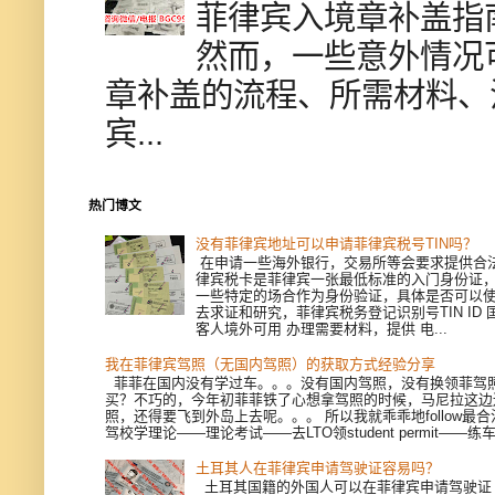
菲律宾入境章补盖指
然而，一些意外情况
章补盖的流程、所需材料、
宾...
热门博文
没有菲律宾地址可以申请菲律宾税号TIN吗？
在申请一些海外银行，交易所等会要求提供合
律宾税卡是菲律宾一张最低标准的入门身份证
一些特定的场合作为身份验证，具体是否可以
去求证和研究，菲律宾税务登记识别号TIN ID
客人境外可用 办理需要材料，提供 电...
我在菲律宾驾照（无国内驾照）的获取方式经验分享
菲菲在国内没有学过车。。。没有国内驾照，没有换领菲驾
买？不巧的，今年初菲菲铁了心想拿驾照的时候，马尼拉这边
照，还得要飞到外岛上去呢。。。 所以我就乖乖地follow最
驾校学理论——理论考试——去LTO领student permit——练车—
土耳其人在菲律宾申请驾驶证容易吗？
土耳其国籍的外国人可以在菲律宾申请驾驶证（Dri