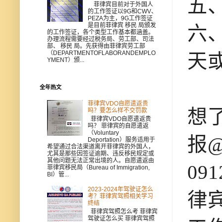
五
菲律宾目前对于外国人
的工作签证以9G和CWV、
PEZA为主，9G工作签证
是目前菲律宾 移民 局颁发
六
的工作签证，各个类型工作基本都涵盖。
办理流程需要经过税务局、劳工部、司法
部、 移民 局。先获得由菲律宾劳工部
（DEPARTMENTOFLABORANDEMPLO
天
YMENT）颁...
全年热文
菲律宾VDO自愿遣返贵
想
吗？要怎么样不交罚款
菲律宾VDO自愿遣返贵
吗？ 菲律宾的自愿遣返
（Voluntary
报@
Deportation）服务适用于
希望通过合法渠道离开菲律宾的外国人，
尤其是那些因签证逾期、违反移民规定或
其他问题无法正常出境的人。自愿遣返由
09
菲律宾移民局（Bureau of Immigration,
BI）管...
2023-2024年驾驶证怎么
律宾
考？菲律宾驾照相关学习
终结
菲律宾驾照怎么考 菲律宾
驾驶证怎么买 菲律宾驾照