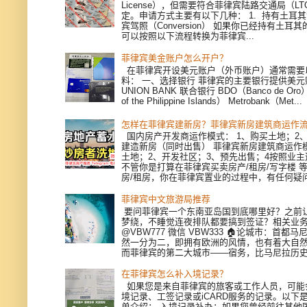
License），但需要符合菲律宾陆路交通局（L
定。申请方式主要有以下几种： 1. 持有土耳
宾驾照（Conversion） 如果你已经持有土耳
可以按照以下流程转换为菲律宾...
菲律宾美金账户怎么开户？
在菲律宾开设美元账户（外币账户）通常需要
料： 一、选择银行 菲律宾的主要银行提供美
UNION BANK 联合银行 BDO（Banco de Oro）
of the Philippine Islands） Metrobank（Met...
怎样在菲律宾建新房？菲律宾新房建筑商运作
国内房产开发商运作模式： 1、购买土地；2、
建造新房（同时出售） 菲律宾新房建筑商运作模
土地；2、开发社区；3、预先出售；4按照业
不管你是打算在菲律宾买卖房产/租房/写字楼 
房/租房，你在菲律宾置业的过程中，有任何疑问，
菲律宾中文旅游局推荐
要问菲律宾一个东南亚岛国到底哪里好？之前
梦绕，不睡觉连夜排队都要搞到签证？相关业
@VBW777 微信 VBW333 🏠论城市：首都
然一分为二，即拥有欧洲的风情，也有着大自
而菲律宾的第二大城市——宿务，比马尼拉历史更
在菲律宾怎么补入境记录？
如果您是来自菲律宾的旅客或工作人员，可能
境记录、工签记录或iCARD服务的记录。以下
单介绍： 入境记录补办：如果您曾经前往其他