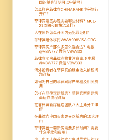
国的单身证明可以申请吗？
怎么样在菲律宾CHINA BANK中兴银行
开户？
菲律宾婚签办理需要哪些材料？MCL-
21周期和价格怎么样？
人在国外怎么开国内无犯罪证明？
菲律宾退休移民WWW.998VISA.ORG
菲律宾房产那么多怎么选合适？电报
@VBW777 微信 VBW333
菲律宾买房菲律宾物业注意事项 电报
@VBW777 微信 VBW333
海外投资者在菲律宾的租金收入纳税问
题详解
如何将自己的菲律宾房产出租及相关费
用
怎样在菲律宾建新房？菲律宾新房建筑
商运作流程详解
在菲律宾新房建造团队八大主角分工详
解
在菲律宾中国买家更喜欢新房的10大理
由
菲律宾盖一套新房需要多长时间？需要
什么手续和费用？
盘点中国人在菲律宾买房时最爱问的23