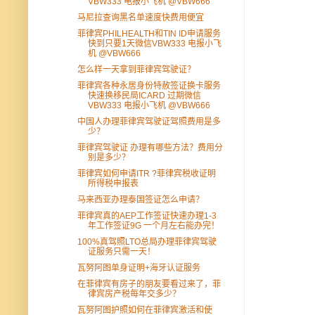
VBW333 电报小飞机 @VBW666
马尼拉查询黑名单速度快费用便宜
菲律宾PHILHEALTH和TIN ID申请服务
快到只要1天微信VBW333 电报小飞
机 @VBW666
怎么样一天拿到菲律宾驾驶证？
菲律宾各种永居身份特赦签证换卡服务
快速换移民局ICARD 过期微信
VBW333 电报小飞机 @VBW666
中国人办理菲律宾驾驶证驾照费用是多
少？
菲律宾驾驶证 办理有哪些方法？费用分
别是多少？
菲律宾如何申请ITR ?菲律宾税收证明
所得税申报表
马来西亚办理泰国签证怎么申请？
菲律宾真的AEP工作签证快速办理1-3
年工作签证9G 一个月左右能办完！
100%真驾照LTO总局办理菲律宾驾驶
证服务只需一天！
瓦努阿图单身证明+海牙认证服务
在菲律宾有房子的朋友要看过来了，菲
律宾房产税每年交多少？
瓦努阿图护照如何在菲律宾激活和使