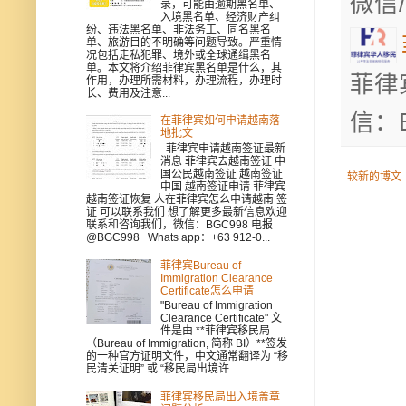
微信/
录，可能由逾期黑名单、
入境黑名单、经济财产纠
纷、违法黑名单、非法务工、同名黑名
单、旅游目的不明确等问题导致。严重情
况包括走私犯罪、境外或全球通缉黑名
单。本文将介绍菲律宾黑名单是什么，其
菲律
作用，办理所需材料，办理流程，办理时
长、费用及注意...
信：B
在菲律宾如何申请越南落
地批文
菲律宾申请越南签证最新
消息 菲律宾去越南签证 中
国公民越南签证 越南签证
较新的博文
中国 越南签证申请 菲律宾
越南签证恢复 人在菲律宾怎么申请越南 签
证 可以联系我们 想了解更多最新信息欢迎
联系和咨询我们，微信：BGC998 电报
@BGC998 Whats app：+63 912-0...
菲律宾Bureau of
Immigration Clearance
Certificate怎么申请
"Bureau of Immigration
Clearance Certificate" 文
件是由 **菲律宾移民局
（Bureau of Immigration, 简称 BI）**签发
的一种官方证明文件，中文通常翻译为 “移
民清关证明” 或 “移民局出境许...
菲律宾移民局出入境盖章