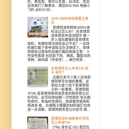
的，再告知，咱可以先查，后决定。欢迎
咨询我们了解更多，微信BGC998 电报小
飞机 @BGC99...
SRRV体检有啥需要注意
的
菲律宾退休移民SRRV体
检没过怎么办？ 在菲律宾
退休移民申请流程中 第一
步入境后要做的是菲律宾
体检，有哪些情况体检会过不去？一旦体
检被拦截下来申请就没办法继续了。菲律
宾移民过程体检会被拦截的疾病注意： A
传染性疾病 包括软下疳，淋病，腹股沟肉
芽肿，麻风病（传染性），淋巴肉芽...
在菲律宾怎么申请TIN 税
卡 税号？
近期又有不少客人咨询菲
律宾税号办理的事情，这
里给大家介绍下菲律宾税
卡的一些事情，菲律宾税
卡TIN 是菲律宾税务局签发的税务登记识
别号码，此号码有短期一次性质的 有长期
性质的，有临时性质的，具体看你使用和
用途来 看，办理税卡需要的材料我们也将
进一步讲解，菲律宾税务登记识别号 国...
菲律宾海外纳税身份号码
怎么申请TIN
(TIN) 身份证 (ID) 是您在