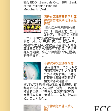
银行 BDO（Banco de Oro） BPI（Bank
of the Philippine Islands）
Metrobank（Met...
怎样在菲律宾建新房？菲
律宾新房建筑商运作流程
详解
国内房产开发商运作模
式： 1、购买土地；2、开
发社区；3建造新房（同时
出售） 菲律宾新房建筑商运作模式： 1、
购买土地；2、开发社区；3、预先出售；
4按照业主选择方案建造 不管你是打算在
菲律宾买卖房产/租房/写字楼 等，还是已
经买房/租房，你在菲律宾置业的过程中，
有任何疑问，...
菲律宾中文旅游局推荐
要问菲律宾一个东南亚岛
国到底哪里好？之前让那
么多人魂牵梦绕，不睡觉
连夜排队都要搞到签证？
相关业务欢迎咨询
@VBW777 微信 VBW333 🏠论城市：首
都马尼拉被人文与自然一分为二，即拥有
欧洲的风情，也有着大自然造物的神奇；
而菲律宾的第二大城市——宿务，比马尼
拉历史更为悠久...
E
在菲律宾怎么补入境记
录？