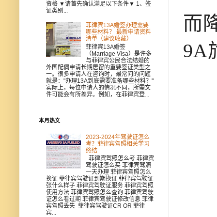
资格 ▼请首先确认满足以下条件▼ 1、签
证类别...
而
菲律宾13A婚签办理需要
哪些材料？ 最新申请资料
清单（建议收藏）
9
菲律宾13A婚签
（Marriage Visa）是许多
与菲律宾公民合法结婚的
外国配偶申请长期居留的重要签证类型之
一。很多申请人在咨询时，最常问的问题
就是："办理13A到底需要准备哪些材料？"
实际上，每位申请人的情况不同，所需文
件可能会有所差异。例如，在菲律宾登...
本月热文
2023-2024年驾驶证怎么
考？菲律宾驾照相关学习
终结
菲律宾驾照怎么考 菲律宾
驾驶证怎么买 菲律宾驾照
一天办理 菲律宾驾照怎么
换证 菲律宾驾驶证到期换证 菲律宾驾驶证
张什么样子 菲律宾驾驶证服务 菲律宾驾照
使用方法 菲律宾驾照怎么查询 菲律宾驾驶
证怎么看过期 菲律宾驾驶证修改信息 菲律
宾驾照丢失 菲律宾驾驶证CR OR 菲律
宾...