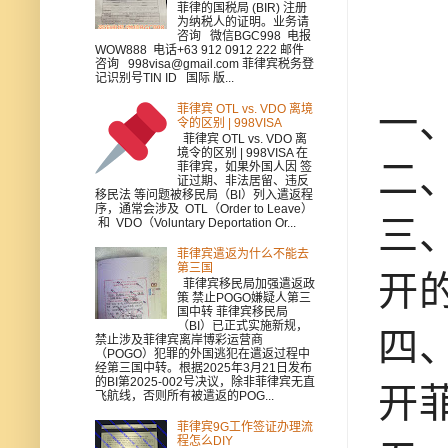
菲律的国税局 (BIR) 注册
为纳税人的证明。业务请
咨询 微信BGC998 电报
WOW888 电话+63 912 0912 222 邮件
咨询 998visa@gmail.com 菲律宾税务登
记识别号TIN ID 国际 版...
一
菲律宾 OTL vs. VDO 离境
令的区别 | 998VISA
菲律宾 OTL vs. VDO 离
境令的区别 | 998VISA 在
二
菲律宾，如果外国人因 签
证过期、非法居留、违反
移民法 等问题被移民局（BI）列入遣返程
序，通常会涉及 OTL（Order to Leave）
三
和 VDO（Voluntary Deportation Or...
菲律宾遣返为什么不能去
第三国
开
菲律宾移民局加强遣返政
策 禁止POGO嫌疑人第三
国中转 菲律宾移民局
（BI）已正式实施新规，
四
禁止涉及菲律宾离岸博彩运营商
（POGO）犯罪的外国逃犯在遣返过程中
经第三国中转。根据2025年3月21日发布
的BI第2025-002号决议，除非菲律宾无直
开
飞航线，否则所有被遣返的POG...
菲律宾9G工作签证办理流
程怎么DIY