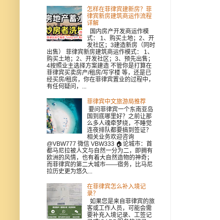
怎样在菲律宾建新房？菲
律宾新房建筑商运作流程
详解
国内房产开发商运作模
式： 1、购买土地；2、开
发社区；3建造新房（同时
出售） 菲律宾新房建筑商运作模式： 1、
购买土地；2、开发社区；3、预先出售；
4按照业主选择方案建造 不管你是打算在
菲律宾买卖房产/租房/写字楼 等，还是已
经买房/租房，你在菲律宾置业的过程中，
有任何疑问，...
菲律宾中文旅游局推荐
要问菲律宾一个东南亚岛
国到底哪里好？之前让那
么多人魂牵梦绕，不睡觉
连夜排队都要搞到签证？
相关业务欢迎咨询
@VBW777 微信 VBW333 🏠论城市：首
都马尼拉被人文与自然一分为二，即拥有
欧洲的风情，也有着大自然造物的神奇；
而菲律宾的第二大城市——宿务，比马尼
拉历史更为悠久...
在菲律宾怎么补入境记
录？
如果您是来自菲律宾的旅
客或工作人员，可能会需
要补充入境记录、工签记