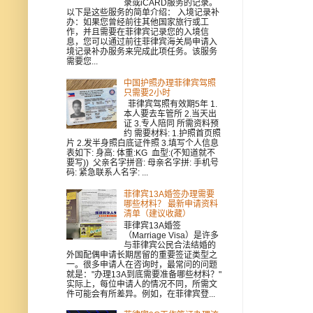
录或iCARD服务的记录。
以下是这些服务的简单介绍： 入境记录补
办：如果您曾经前往其他国家旅行或工
作，并且需要在菲律宾记录您的入境信
息，您可以通过前往菲律宾海关局申请入
境记录补办服务来完成此项任务。该服务
需要您...
中国护照办理菲律宾驾照
只需要2小时
菲律宾驾照有效期5年 1.
本人要去车管所 2.当天出
证 3.专人陪同 所需资料预
约 需要材料: 1.护照首页照
片 2.发半身照白底证件照 3.填写个人信息
表如下: 身高: 体重:KG 血型:(不知道就不
要写)) 父亲名字拼音: 母亲名字拼: 手机号
码: 紧急联系人名字: ...
菲律宾13A婚签办理需要
哪些材料？ 最新申请资料
清单（建议收藏）
菲律宾13A婚签
（Marriage Visa）是许多
与菲律宾公民合法结婚的
外国配偶申请长期居留的重要签证类型之
一。很多申请人在咨询时，最常问的问题
就是："办理13A到底需要准备哪些材料？"
实际上，每位申请人的情况不同，所需文
件可能会有所差异。例如，在菲律宾登...