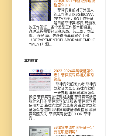
菲律宾9G工作签证办理流
程怎么DIY
菲律宾目前对于外国人
的工作签证以9G和CWV、
PEZA为主，9G工作签证
是目前菲律宾 移民 局颁发
的工作签证，各个类型工作基本都涵盖。
办理流程需要经过税务局、劳工部、司法
部、 移民 局。先获得由菲律宾劳工部
（DEPARTMENTOFLABORANDEMPLO
YMENT）颁...
本月热文
2023-2024年驾驶证怎么
考？菲律宾驾照相关学习
终结
菲律宾驾照怎么考 菲律宾
驾驶证怎么买 菲律宾驾照
一天办理 菲律宾驾照怎么
换证 菲律宾驾驶证到期换证 菲律宾驾驶证
张什么样子 菲律宾驾驶证服务 菲律宾驾照
使用方法 菲律宾驾照怎么查询 菲律宾驾驶
证怎么看过期 菲律宾驾驶证修改信息 菲律
宾驾照丢失 菲律宾驾驶证CR OR 菲律
宾...
菲律宾申请中国签证一定
要在职证明吗？