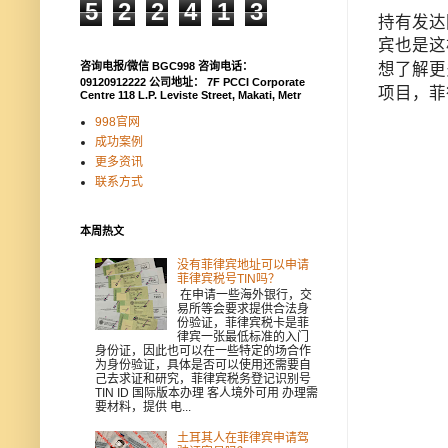
5
2
2
4
1
3
持有发达
宾也是这
想了解更多
咨询电报/微信 BGC998 咨询电话：
09120912222 公司地址： 7F PCCI Corporate
项目，菲
Centre 118 L.P. Leviste Street, Makati, Metr
998官网
成功案例
更多资讯
联系方式
本周热文
没有菲律宾地址可以申请
菲律宾税号TIN吗？
在申请一些海外银行，交
易所等会要求提供合法身
份验证，菲律宾税卡是菲
律宾一张最低标准的入门
身份证，因此也可以在一些特定的场合作
为身份验证，具体是否可以使用还需要自
己去求证和研究，菲律宾税务登记识别号
TIN ID 国际版本办理 客人境外可用 办理需
要材料，提供 电...
土耳其人在菲律宾申请驾