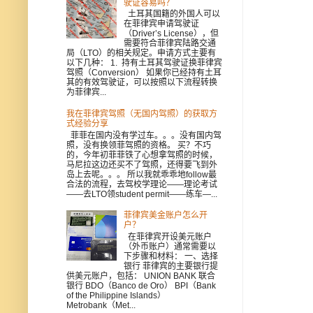
驶证容易吗？
土耳其国籍的外国人可以
在菲律宾申请驾驶证
（Driver’s License），但
需要符合菲律宾陆路交通
局（LTO）的相关规定。申请方式主要有
以下几种： 1. 持有土耳其驾驶证换菲律宾
驾照（Conversion） 如果你已经持有土耳
其的有效驾驶证，可以按照以下流程转换
为菲律宾...
我在菲律宾驾照（无国内驾照）的获取方
式经验分享
菲菲在国内没有学过车。。。没有国内驾
照，没有换领菲驾照的资格。 买？不巧
的，今年初菲菲铁了心想拿驾照的时候，
马尼拉这边还买不了驾照，还得要飞到外
岛上去呢。。。 所以我就乖乖地follow最
合法的流程，去驾校学理论——理论考试
——去LTO领student permit——练车—...
菲律宾美金账户怎么开
户？
在菲律宾开设美元账户
（外币账户）通常需要以
下步骤和材料： 一、选择
银行 菲律宾的主要银行提
供美元账户，包括： UNION BANK 联合
银行 BDO（Banco de Oro） BPI（Bank
of the Philippine Islands）
Metrobank（Met...