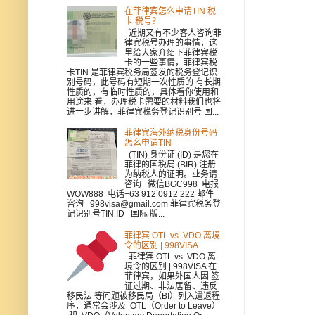
在菲律宾怎么申请TIN 税
卡 税号？
近期又有不少客人咨询菲
律宾税号办理的事情，这
里给大家介绍下菲律宾税
卡的一些事情，菲律宾税
卡TIN 是菲律宾税务局签发的税务登记识
别号码，此号码有短期一次性质的 有长期
性质的，有临时性质的，具体看你使用和
用途来 看，办理税卡需要的材料我们也将
进一步讲解，菲律宾税务登记识别号 国...
菲律宾海外纳税身份号码
怎么申请TIN
(TIN) 身份证 (ID) 是您在
菲律的国税局 (BIR) 注册
为纳税人的证明。业务请
咨询 微信BGC998 电报
WOW888 电话+63 912 0912 222 邮件
咨询 998visa@gmail.com 菲律宾税务登
记识别号TIN ID 国际 版...
菲律宾 OTL vs. VDO 离境
令的区别 | 998VISA
菲律宾 OTL vs. VDO 离
境令的区别 | 998VISA 在
菲律宾，如果外国人因 签
证过期、非法居留、违反
移民法 等问题被移民局（BI）列入遣返程
序，通常会涉及 OTL（Order to Leave）