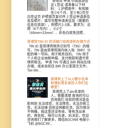
菲律宾 申请 中国旅游签
证 L签证 请准备以下材
料： 1.护照原件：有效期
至少6个月、至少有2页空
白签证页 护照首页复印件 2.签证申请表信
息及照片：填写完整申请表信息（需要的
信息在底部），附照片2-3张，要求为：近
照（6个月内）、小2寸
（48mm×33mm）、彩色白底免冠照...
菲律宾TIIN ID 的详细介绍用途和办理方式
TIN ID 是菲律宾税务识别号（TIN）的缩
写，TIN 是由菲律宾国内收入局（BIR）分
配的唯一号码，用于税务目的。 TIN 用于
个人和企业纳税申报、支付税款和遵守菲
律宾税法。 申请 TIN 可通过 BIR 网站在线
办理，或亲自前往 BIR 办公室提交文件。
Tax Ide...
菲律宾上了ALO警示名单
和博彩黑名单的人你们在
哪里？
菲律宾上了alo名单的
人，需要清理 查询的可以
咨询我们 目前的情况是会
影响到 无法续签，无法降签，无法办新工
签，无法动弹 目前全网都在洗，因为情况
不明确，我这里还没有收，等有洗出来
的，再告知，咱可以先查，后决定。欢迎
咨询我们了解更多，微信BGC998 电报小
飞机 @BGC99...