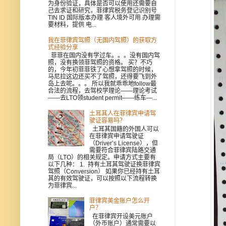
为身份验证，具体是否可以使用还需要自
己去求证和研究，菲律宾税务登记识别号
TIN ID 国际版本办理 客人境外可用 办理需
要材料，提供 电...
我在菲律宾驾照（无国内驾照）的获取方
式经验分享
菲菲在国内没有学过车。。。没有国内驾
照，没有换领菲驾照的资格。 买？不巧
的，今年初菲菲铁了心想拿驾照的时候，
马尼拉这边还买不了驾照，还得要飞到外
岛上去呢。。。 所以我就乖乖地follow最
合法的流程，去驾校学理论——理论考试
——去LTO领student permit——练车—...
土耳其人在菲律宾申请驾
驶证容易吗？
土耳其国籍的外国人可以
在菲律宾申请驾驶证
（Driver’s License），但
需要符合菲律宾陆路交通
局（LTO）的相关规定。申请方式主要有
以下几种： 1. 持有土耳其驾驶证换菲律宾
驾照（Conversion） 如果你已经持有土耳
其的有效驾驶证，可以按照以下流程转换
为菲律宾...
菲律宾美金账户怎么开
户？
在菲律宾开设美元账户
（外币账户）通常需要以