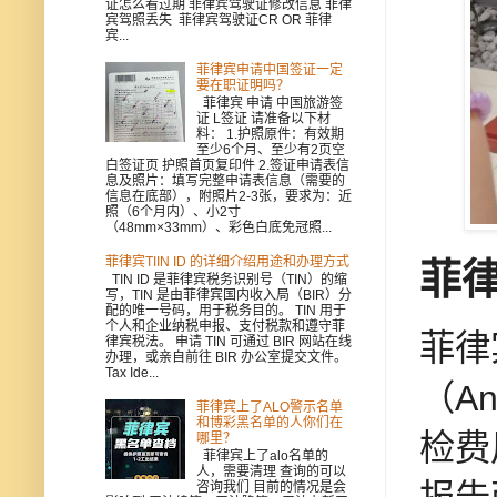
证怎么看过期 菲律宾驾驶证修改信息 菲律
宾驾照丢失 菲律宾驾驶证CR OR 菲律
宾...
菲律宾申请中国签证一定
要在职证明吗？
菲律宾 申请 中国旅游签
证 L签证 请准备以下材
料： 1.护照原件：有效期
至少6个月、至少有2页空
白签证页 护照首页复印件 2.签证申请表信
息及照片：填写完整申请表信息（需要的
信息在底部），附照片2-3张，要求为：近
照（6个月内）、小2寸
（48mm×33mm）、彩色白底免冠照...
菲律宾TIIN ID 的详细介绍用途和办理方式
菲
TIN ID 是菲律宾税务识别号（TIN）的缩
写，TIN 是由菲律宾国内收入局（BIR）分
配的唯一号码，用于税务目的。 TIN 用于
个人和企业纳税申报、支付税款和遵守菲
菲律
律宾税法。 申请 TIN 可通过 BIR 网站在线
办理，或亲自前往 BIR 办公室提交文件。
Tax Ide...
（A
菲律宾上了ALO警示名单
和博彩黑名单的人你们在
检费
哪里？
菲律宾上了alo名单的
人，需要清理 查询的可以
咨询我们 目前的情况是会