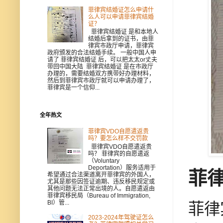
菲律宾结婚证怎么申请什
么人可以申请菲律宾结婚
证？
菲律宾结婚证 是和本地人
结婚后拿到的证书，由菲
律宾市政厅申请，菲律宾
政府颁发的合法结婚手续。 一般中国人申
请了 菲律宾结婚证 后，可以把太太or丈夫
带回中国大陆 菲律宾结婚证 是在市政厅
办理的，需要结婚双方携带好办理材料，
然后到菲律宾市政厅就可以申请办理了，
菲律宾是一个信仰...
全年热文
菲律宾VDO自愿遣返贵
吗？要怎么样不交罚款
菲律宾VDO自愿遣返贵
吗？ 菲律宾的自愿遣返
（Voluntary
Deportation）服务适用于
菲
希望通过合法渠道离开菲律宾的外国人，
尤其是那些因签证逾期、违反移民规定或
其他问题无法正常出境的人。自愿遣返由
菲律宾移民局（Bureau of Immigration,
BI）管...
菲律
2023-2024年驾驶证怎么