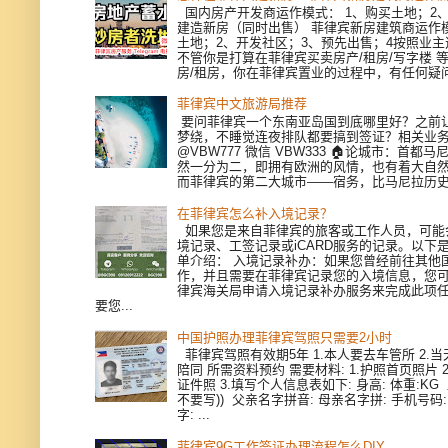
国内房产开发商运作模式： 1、购买土地；2、
建造新房（同时出售） 菲律宾新房建筑商运作模
土地；2、开发社区；3、预先出售；4按照业
不管你是打算在菲律宾买卖房产/租房/写字楼 
房/租房，你在菲律宾置业的过程中，有任何疑问，
菲律宾中文旅游局推荐
要问菲律宾一个东南亚岛国到底哪里好？之前
梦绕，不睡觉连夜排队都要搞到签证？相关业
@VBW777 微信 VBW333 🏠论城市：首都
然一分为二，即拥有欧洲的风情，也有着大自
而菲律宾的第二大城市——宿务，比马尼拉历史更
在菲律宾怎么补入境记录？
如果您是来自菲律宾的旅客或工作人员，可能
境记录、工签记录或iCARD服务的记录。以下
单介绍： 入境记录补办：如果您曾经前往其他
作，并且需要在菲律宾记录您的入境信息，您
律宾海关局申请入境记录补办服务来完成此项
要您...
中国护照办理菲律宾驾照只需要2小时
菲律宾驾照有效期5年 1.本人要去车管所 2.当天
陪同 所需资料预约 需要材料: 1.护照首页照片 
证件照 3.填写个人信息表如下: 身高: 体重:KG
不要写)) 父亲名字拼音: 母亲名字拼: 手机号码
字: ...
菲律宾9G工作签证办理流程怎么DIY