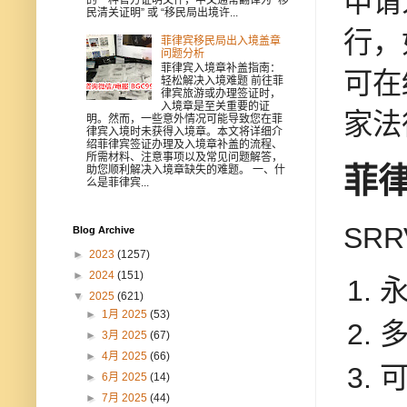
申请
民清关证明” 或 “移民局出境许...
行，
菲律宾移民局出入境盖章
问题分析
菲律宾入境章补盖指南：
可在
轻松解决入境难题 前往菲
律宾旅游或办理签证时，
入境章是至关重要的证
家法
明。然而，一些意外情况可能导致您在菲
律宾入境时未获得入境章。本文将详细介
绍菲律宾签证办理及入境章补盖的流程、
所需材料、注意事项以及常见问题解答，
菲
助您顺利解决入境章缺失的难题。 一、什
么是菲律宾...
SR
Blog Archive
►
2023
(1257)
►
2024
(151)
▼
2025
(621)
►
1月 2025
(53)
►
3月 2025
(67)
►
4月 2025
(66)
►
6月 2025
(14)
►
7月 2025
(44)