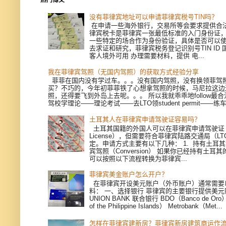
没有菲律宾地址可以申请菲律宾税号TIN吗？
在申请一些海外银行，交易所等会要求提供合
律宾税卡是菲律宾一张最低标准的入门身份证
一些特定的场合作为身份验证，具体是否可以
去求证和研究，菲律宾税务登记识别号TIN ID
客人境外可用 办理需要材料，提供 电...
我在菲律宾驾照（无国内驾照）的获取方式经验分享
菲菲在国内没有学过车。。。没有国内驾照，没有换领菲驾
买？不巧的，今年初菲菲铁了心想拿驾照的时候，马尼拉这边
照，还得要飞到外岛上去呢。。。 所以我就乖乖地follow最
驾校学理论——理论考试——去LTO领student permit——练车—
土耳其人在菲律宾申请驾驶证容易吗？
土耳其国籍的外国人可以在菲律宾申请驾驶证（Dri
License），但需要符合菲律宾陆路交通局（L
定。申请方式主要有以下几种： 1. 持有土耳
宾驾照（Conversion） 如果你已经持有土耳
可以按照以下流程转换为菲律宾...
菲律宾美金账户怎么开户？
在菲律宾开设美元账户（外币账户）通常需要
料： 一、选择银行 菲律宾的主要银行提供美
UNION BANK 联合银行 BDO（Banco de Oro）
of the Philippine Islands） Metrobank（Met...
怎样在菲律宾建新房？菲律宾新房建筑商运作