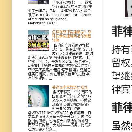
下步骤和材料： 一、选择
银行 菲律宾的主要银行提
供美元账户，包括： UNION BANK 联合
银行 BDO（Banco de Oro） BPI（Bank
of the Philippine Islands）
Metrobank（Met...
菲
怎样在菲律宾建新房？菲
律宾新房建筑商运作流程
详解
国内房产开发商运作模
持有
式： 1、购买土地；2、开
发社区；3建造新房（同时
出售） 菲律宾新房建筑商运作模式： 1、
留权
购买土地；2、开发社区；3、预先出售；
4按照业主选择方案建造 不管你是打算在
菲律宾买卖房产/租房/写字楼 等，还是已
望继
经买房/租房，你在菲律宾置业的过程中，
有任何疑问，...
律宾
菲律宾中文旅游局推荐
要问菲律宾一个东南亚岛
国到底哪里好？之前让那
么多人魂牵梦绕，不睡觉
菲
连夜排队都要搞到签证？
相关业务欢迎咨询
@VBW777 微信 VBW333 🏠论城市：首
都马尼拉被人文与自然一分为二，即拥有
欧洲的风情，也有着大自然造物的神奇；
虽然
而菲律宾的第二大城市——宿务，比马尼
拉历史更为悠久...