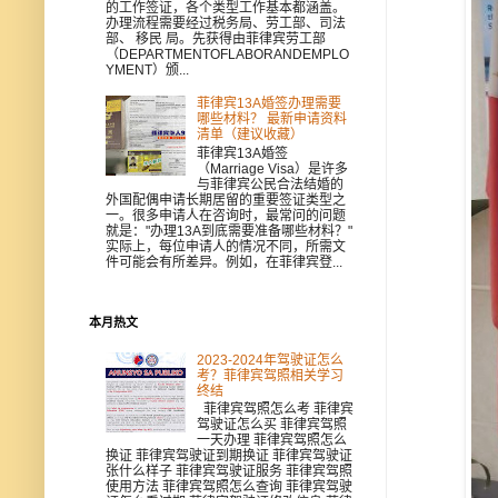
的工作签证，各个类型工作基本都涵盖。
办理流程需要经过税务局、劳工部、司法
部、 移民 局。先获得由菲律宾劳工部
（DEPARTMENTOFLABORANDEMPLO
YMENT）颁...
菲律宾13A婚签办理需要
哪些材料？ 最新申请资料
清单（建议收藏）
菲律宾13A婚签
（Marriage Visa）是许多
与菲律宾公民合法结婚的
外国配偶申请长期居留的重要签证类型之
一。很多申请人在咨询时，最常问的问题
就是："办理13A到底需要准备哪些材料？"
实际上，每位申请人的情况不同，所需文
件可能会有所差异。例如，在菲律宾登...
本月热文
2023-2024年驾驶证怎么
考？菲律宾驾照相关学习
终结
菲律宾驾照怎么考 菲律宾
驾驶证怎么买 菲律宾驾照
一天办理 菲律宾驾照怎么
换证 菲律宾驾驶证到期换证 菲律宾驾驶证
张什么样子 菲律宾驾驶证服务 菲律宾驾照
使用方法 菲律宾驾照怎么查询 菲律宾驾驶