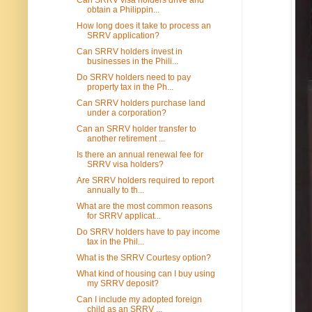
obtain a Philippin...
How long does it take to process an
SRRV application?
Can SRRV holders invest in
businesses in the Phili...
Do SRRV holders need to pay
property tax in the Ph...
Can SRRV holders purchase land
under a corporation?
Can an SRRV holder transfer to
another retirement ...
Is there an annual renewal fee for
SRRV visa holders?
Are SRRV holders required to report
annually to th...
What are the most common reasons
for SRRV applicat...
Do SRRV holders have to pay income
tax in the Phil...
What is the SRRV Courtesy option?
What kind of housing can I buy using
my SRRV deposit?
Can I include my adopted foreign
child as an SRRV ...