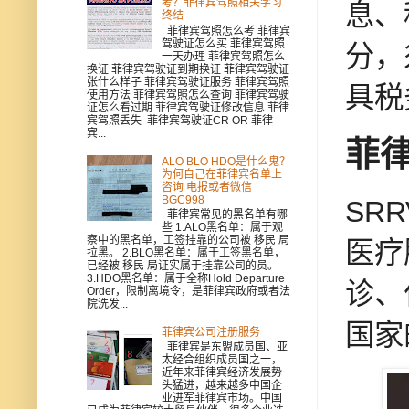
考？菲律宾驾照相关学习
息、
终结
菲律宾驾照怎么考 菲律宾
驾驶证怎么买 菲律宾驾照
分，
一天办理 菲律宾驾照怎么
换证 菲律宾驾驶证到期换证 菲律宾驾驶证
张什么样子 菲律宾驾驶证服务 菲律宾驾照
具税
使用方法 菲律宾驾照怎么查询 菲律宾驾驶
证怎么看过期 菲律宾驾驶证修改信息 菲律
宾驾照丢失 菲律宾驾驶证CR OR 菲律
宾...
菲
ALO BLO HDO是什么鬼？
为何自己在菲律宾名单上
咨询 电报或者微信
BGC998
SR
菲律宾常见的黑名单有哪
些 1.ALO黑名单：属于观
察中的黑名单，工签挂靠的公司被 移民 局
医疗
拉黑。 2.BLO黑名单：属于工签黑名单，
已经被 移民 局证实属于挂靠公司的员。
3.HDO黑名单：属于全称Hold Departure
诊、
Order，限制离境令，是菲律宾政府或者法
院洗发...
国家
菲律宾公司注册服务
菲律宾是东盟成员国、亚
太经合组织成员国之一，
近年来菲律宾经济发展势
头猛进，越来越多中国企
业进军菲律宾市场。中国