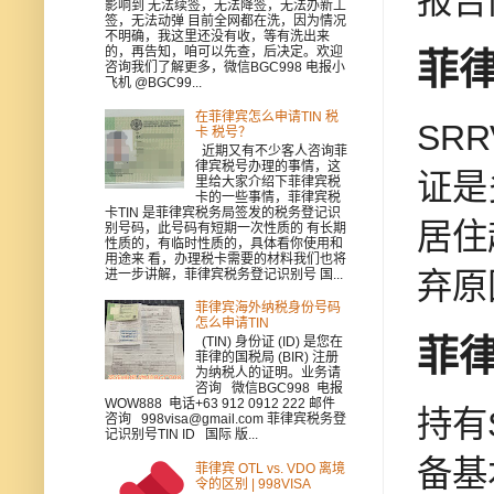
报告
影响到 无法续签，无法降签，无法办新工
签，无法动弹 目前全网都在洗，因为情况
不明确，我这里还没有收，等有洗出来
的，再告知，咱可以先查，后决定。欢迎
菲
咨询我们了解更多，微信BGC998 电报小
飞机 @BGC99...
在菲律宾怎么申请TIN 税
SR
卡 税号？
近期又有不少客人咨询菲
律宾税号办理的事情，这
证是
里给大家介绍下菲律宾税
卡的一些事情，菲律宾税
卡TIN 是菲律宾税务局签发的税务登记识
居住
别号码，此号码有短期一次性质的 有长期
性质的，有临时性质的，具体看你使用和
用途来 看，办理税卡需要的材料我们也将
进一步讲解，菲律宾税务登记识别号 国...
弃原
菲律宾海外纳税身份号码
怎么申请TIN
菲
(TIN) 身份证 (ID) 是您在
菲律的国税局 (BIR) 注册
为纳税人的证明。业务请
咨询 微信BGC998 电报
WOW888 电话+63 912 0912 222 邮件
持有
咨询 998visa@gmail.com 菲律宾税务登
记识别号TIN ID 国际 版...
备基
菲律宾 OTL vs. VDO 离境
令的区别 | 998VISA