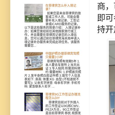
商，可
在菲律宾怎么补入境记
录？
如果您是来自菲律宾的旅
即可
客或工作人员，可能会需
要补充入境记录、工签记
录或iCARD服务的记录。
持开
以下是这些服务的简单介绍： 入境记录补
办：如果您曾经前往其他国家旅行或工
作，并且需要在菲律宾记录您的入境信
息，您可以通过前往菲律宾海关局申请入
境记录补办服务来完成此项任务。该服务
需要您...
中国护照办理菲律宾驾照
只需要2小时
菲律宾驾照有效期5年 1.
本人要去车管所 2.当天出
证 3.专人陪同 所需资料预
约 需要材料: 1.护照首页照
片 2.发半身照白底证件照 3.填写个人信息
表如下: 身高: 体重:KG 血型:(不知道就不
要写)) 父亲名字拼音: 母亲名字拼: 手机号
码: 紧急联系人名字: ...
菲律宾9G工作签证办理流
程怎么DIY
菲律宾目前对于外国人
的工作签证以9G和CWV、
PEZA为主，9G工作签证
是目前菲律宾 移民 局颁发