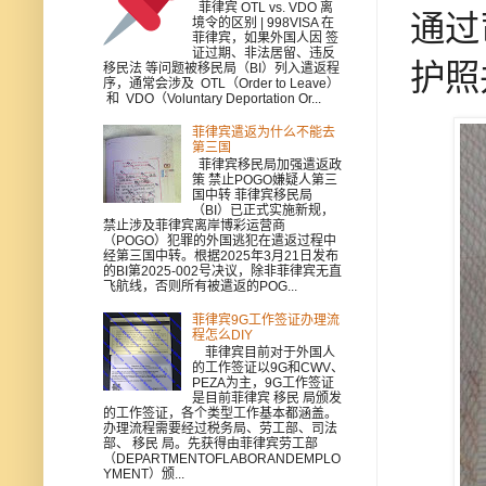
菲律宾 OTL vs. VDO 离
通过
境令的区别 | 998VISA 在
菲律宾，如果外国人因 签
证过期、非法居留、违反
护照
移民法 等问题被移民局（BI）列入遣返程
序，通常会涉及 OTL（Order to Leave）
和 VDO（Voluntary Deportation Or...
菲律宾遣返为什么不能去
第三国
菲律宾移民局加强遣返政
策 禁止POGO嫌疑人第三
国中转 菲律宾移民局
（BI）已正式实施新规，
禁止涉及菲律宾离岸博彩运营商
（POGO）犯罪的外国逃犯在遣返过程中
经第三国中转。根据2025年3月21日发布
的BI第2025-002号决议，除非菲律宾无直
飞航线，否则所有被遣返的POG...
菲律宾9G工作签证办理流
程怎么DIY
菲律宾目前对于外国人
的工作签证以9G和CWV、
PEZA为主，9G工作签证
是目前菲律宾 移民 局颁发
的工作签证，各个类型工作基本都涵盖。
办理流程需要经过税务局、劳工部、司法
部、 移民 局。先获得由菲律宾劳工部
（DEPARTMENTOFLABORANDEMPLO
YMENT）颁...