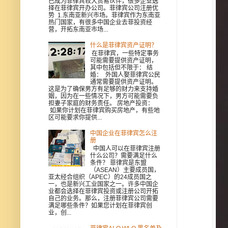
已成为菲律宾较大贸易伙伴，很多企业选
择在菲律宾开办公司。菲律宾公司注册优
势 1.东南亚新兴市场。菲律宾作为东南亚
热门国家，有很多中国企业去菲投资经
营，开拓东南亚市场...
什么是菲律宾资产证明？
在菲律宾，一些特定事务
可能需要提供资产证明，
其中包括但不限于： 结
婚： 外国人娶菲律宾公民
通常需要提供资产证明。
这是为了确保男方有足够的财力来支持婚
姻，因为在一些情况下，男方可能需要负
担妻子家庭的财务责任。 房地产投资：
如果你计划在菲律宾购买房地产，有些地
区可能要求你提供...
中国企业在菲律宾怎么注
册
中国人可以在菲律宾注册
什么公司？需要满足什么
条件？ 菲律宾是东盟
（ASEAN）主要成员国，
亚太经合组织（APEC）的24成员国之
一，也是新兴工业国家之一。许多中国企
业都会选择在菲律宾投资或注册公司开拓
自己的业务。那么，注册菲律宾公司需要
满足哪些条件？如果您计划在菲律宾创
业，创...