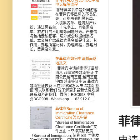
菲律宾ALO WLO 黑名单及
申诉解除流程
菲律宾黑名单是外国游客
在菲律宾移民局的不良记
录，可能由逾期黑名单、
入境黑名单、经济财产纠
纷、违法黑名单、非法务工、同名黑名
单、旅游目的不明确等问题导致。严重情
况包括走私犯罪、境外或全球通缉黑名
单。本文将介绍菲律宾黑名单是什么，其
作用，办理所需材料，办理流程，办理时
长、费用及注意...
在菲律宾如何申请越南落
地批文
菲律宾申请越南签证最新
消息 菲律宾去越南签证 中
国公民越南签证 越南签证
中国 越南签证申请 菲律宾
越南签证恢复 人在菲律宾怎么申请越南 签
证 可以联系我们 想了解更多最新信息欢迎
联系和咨询我们，微信：BGC998 电报
@BGC998 Whats app：+63 912-0...
菲律宾Bureau of
Immigration Clearance
菲
Certificate怎么申请
"Bureau of Immigration
Clearance Certificate" 文
件是由 **菲律宾移民局
（Bureau of Immigration, 简称 BI）**签发
的一种官方证明文件，中文通常翻译为 “移