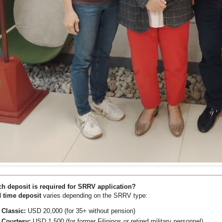
h deposit is required for SRRV application?
d
time deposit
varies depending on the SRRV type:
Classic:
USD 20,000 (for 35+ without pension)
Courtesy:
USD 1,500 (for former Filipinos or retired military personnel)