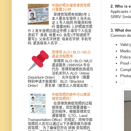
中国护照办理菲律宾驾照
2. Who is e
只需要2小时
Applicants
菲律宾驾照有效期5年 1.
SRRV Smile
本人要去车管所 2.当天出
证 3.专人陪同 所需资料预
约 需要材料: 1.护照首页照
3. What do
片 2.发半身照白底证件照 3.填写个人信息
表如下: 身高: 体重:KG 血型:(不知道就不
Common doc
要写)) 父亲名字拼音: 母亲名字拼: 手机号
码: 紧急联系人名字: ...
Valid 
Medica
菲律宾 ALO / BLO / WLO
遣返流程费用
Police
菲律宾 ALO / BLO / WLO
Proof 
遣返服务 | 998VISA 专业
代办 菲律宾被移民局或司
Compl
法机关列入 ALO（Allow
Photog
Departure Order） ：允许出境令（需要
特别申请才能离境） BLO（Blacklist
Order） ：黑名单（被禁止入境或出境）...
中国驾照的原件可以换菲
律宾驾照吗？
在菲律宾换取驾照的过程
很简单，但您需要遵循一
定的程序，根据菲律宾交
通管理局（LTO，Land
Transportation Office）的规定，持有中国
驾照的人员可以通过以下步骤转换为菲律
宾驾照： 为了确保您符合 转换 菲驾照的