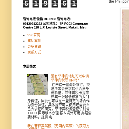
the Philippi
5
1
9
1
6
1
咨询电报/微信 BGC998 咨询电话：
09120912222 公司地址： 7F PCCI Corporate
Centre 118 L.P. Leviste Street, Makati, Metr
998官网
成功案例
更多资讯
联系方式
本周热文
没有菲律宾地址可以申请
菲律宾税号TIN吗？
在申请一些海外银行，交
易所等会要求提供合法身
份验证，菲律宾税卡是菲
律宾一张最低标准的入门
身份证，因此也可以在一些特定的场合作
为身份验证，具体是否可以使用还需要自
己去求证和研究，菲律宾税务登记识别号
TIN ID 国际版本办理 客人境外可用 办理需
要材料，提供 电...
我在菲律宾驾照（无国内驾照）的获取方