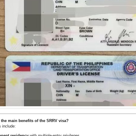
 the main benefits of the SRRV visa?
 include:
nent residency
with multiple-entry privileges