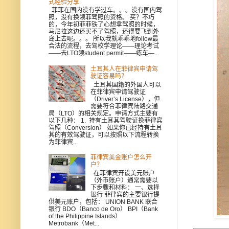
式经验分享
菲菲在国内没有学过车。。。没有国内驾
照，没有换领菲驾照的资格。 买？不巧
的，今年初菲菲铁了心想拿驾照的时候，
马尼拉这边还买不了驾照，还得要飞到外
岛上去呢。。。 所以我就乖乖地follow最
合法的流程，去驾校学理论——理论考试
——去LTO领student permit——练车—...
土耳其人在菲律宾申请驾
驶证容易吗？
土耳其国籍的外国人可以
在菲律宾申请驾驶证
（Driver’s License），但
需要符合菲律宾陆路交通
局（LTO）的相关规定。申请方式主要有
以下几种： 1. 持有土耳其驾驶证换菲律宾
驾照（Conversion） 如果你已经持有土耳
其的有效驾驶证，可以按照以下流程转换
为菲律宾...
菲律宾美金账户怎么开
户？
在菲律宾开设美元账户
（外币账户）通常需要以
下步骤和材料： 一、选择
银行 菲律宾的主要银行提
供美元账户，包括： UNION BANK 联合
银行 BDO（Banco de Oro） BPI（Bank
of the Philippine Islands）
Metrobank（Met...