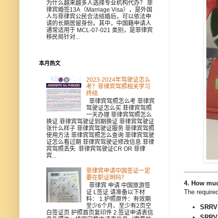
为什么越来越多人选择专业机构代办？ 菲
律宾婚签13A（Marriage Visa），是外国
人与菲律宾公民合法结婚后，可以依法申
请的长期居留身份。其中，中国籍申请人
通常适用于 MCL-07-021 类别，是菲律宾
移民局针对...
本月热文
2023-2024年驾驶证怎么
考？菲律宾驾照相关学习
终结
菲律宾驾照怎么考 菲律宾
驾驶证怎么买 菲律宾驾照
一天办理 菲律宾驾照怎么
换证 菲律宾驾驶证到期换证 菲律宾驾驶证
张什么样子 菲律宾驾驶证服务 菲律宾驾照
使用方法 菲律宾驾照怎么查询 菲律宾驾驶
证怎么看过期 菲律宾驾驶证修改信息 菲律
宾驾照丢失 菲律宾驾驶证CR OR 菲律
宾...
菲律宾申请中国签证一定
要在职证明吗？
4. How muc
菲律宾 申请 中国旅游签
The require
证 L签证 请准备以下材
料： 1.护照原件：有效期
至少6个月、至少有2页空
SRRV 
白签证页 护照首页复印件 2.签证申请表信
SRRV 