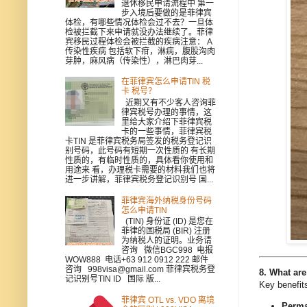
退休移民申请流程中 第一
步入境后要做的是菲律宾
体检，有哪些情况体检会过不去？一旦体
检被拦截下来申请就没办法继续了。菲律
宾移民过程体检会被拦截的疾病注意： A
传染性疾病 包括软下疳，淋病，腹股沟肉
芽肿，麻风病（传染性），淋巴肉芽...
在菲律宾怎么申请TIN 税
卡 税号？
近期又有不少客人咨询菲
律宾税号办理的事情，这
里给大家介绍下菲律宾税
卡的一些事情，菲律宾税
卡TIN 是菲律宾税务局签发的税务登记识
别号码，此号码有短期一次性质的 有长期
性质的，有临时性质的，具体看你使用和
用途来 看，办理税卡需要的材料我们也将
进一步讲解，菲律宾税务登记识别号 国...
菲律宾海外纳税身份号码
怎么申请TIN
(TIN) 身份证 (ID) 是您在
菲律的国税局 (BIR) 注册
为纳税人的证明。业务请
咨询 微信BGC998 电报
WOW888 电话+63 912 0912 222 邮件
咨询 998visa@gmail.com 菲律宾税务登
8. What are
记识别号TIN ID 国际 版...
Key benefits
菲律宾 OTL vs. VDO 离境
Perma