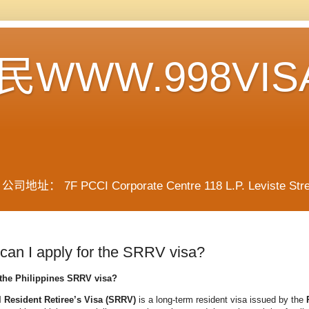
WWW.998VIS
F PCCI Corporate Centre 118 L.P. Leviste Street, 
can I apply for the SRRV visa?
 the Philippines SRRV visa?
l Resident Retiree’s Visa (SRRV)
is a long-term resident visa issued by the