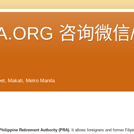
A.ORG 咨询微信
Makati, Metro Manila
Philippine Retirement Authority (PRA)
. It allows foreigners and former Filip