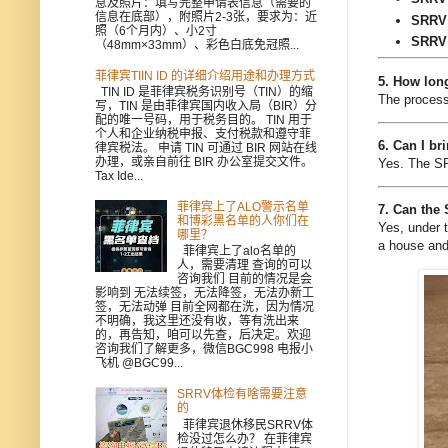
息及照片：填写完整申请表信息（需要的
信息在底部），附照片2-3张，要求为：近
SRRV 
照（6个月内）、小2寸
SRRV
（48mm×33mm）、彩色白底免冠照...
菲律宾TIIN ID 的详细介绍用途和办理方式
5. How long
TIN ID 是菲律宾税务识别号（TIN）的缩
The process
写，TIN 是由菲律宾国内收入局（BIR）分
配的唯一号码，用于税务目的。 TIN 用于
个人和企业纳税申报、支付税款和遵守菲
6. Can I br
律宾税法。 申请 TIN 可通过 BIR 网站在线
办理，或亲自前往 BIR 办公室提交文件。
Yes. The S
Tax Ide...
菲律宾上了ALO警示名单
7. Can the
和博彩黑名单的人你们在
Yes, under 
哪里？
a house and
菲律宾上了alo名单的
人，需要清理 查询的可以
咨询我们 目前的情况是会
影响到 无法续签，无法降签，无法办新工
签，无法动弹 目前全网都在洗，因为情况
不明确，我这里还没有收，等有洗出来
的，再告知，咱可以先查，后决定。欢迎
咨询我们了解更多，微信BGC998 电报小
飞机 @BGC99...
SRRV体检有啥需要注意
的
菲律宾退休移民SRRV体
检没过怎么办？ 在菲律宾