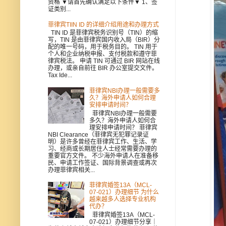
资格 ▼请首先确认满足以下条件▼ 1、签
证类别...
菲律宾TIIN ID 的详细介绍用途和办理方式
TIN ID 是菲律宾税务识别号（TIN）的缩
写，TIN 是由菲律宾国内收入局（BIR）分
配的唯一号码，用于税务目的。 TIN 用于
个人和企业纳税申报、支付税款和遵守菲
律宾税法。 申请 TIN 可通过 BIR 网站在线
办理，或亲自前往 BIR 办公室提交文件。
Tax Ide...
菲律宾NBI办理一般需要多
久？海外申请人如何合理
安排申请时间？
菲律宾NBI办理一般需要
多久？海外申请人如何合
理安排申请时间？ 菲律宾
NBI Clearance（菲律宾无犯罪记录证
明）是许多曾经在菲律宾工作、生活、学
习、经商或长期居住人士经常需要办理的
重要官方文件。 不少海外申请人在准备移
民、申请工作签证、国际背景调查或再次
办理菲律宾相关...
菲律宾婚签13A（MCL-
07-021）办理细节 为什么
越来越多人选择专业机构
代办？
菲律宾婚签13A（MCL-
07-021）办理细节分享｜