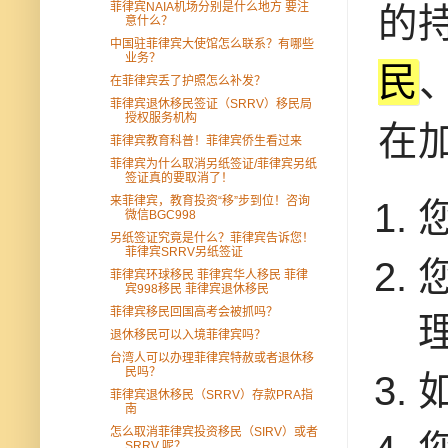
菲律宾NAIA机场分别是什么地方 要注
的
意什么？
中国驻菲律宾大使馆怎么联系？有哪些
业务？
民
在菲律宾丢了护照怎么补发？
菲律宾退休移民签证（SRRV）移民局
授权服务机构
在
菲律宾教育科普！菲律宾侨生看过来
菲律宾为什么取消另纸签证/菲律宾另纸
签证真的要取消了！
来菲律宾，教育投资“移”步到位！咨询
微信BGC998
另纸签证究竟是什么？菲律宾告诉您！
菲律宾SRRV另纸签证
菲律宾环球移民 菲律宾华人移民 菲律
宾998移民 菲律宾退休移民
菲律宾移民回国高考会被抓吗？
退休移民可以入境菲律宾吗？
台湾人可以办理菲律宾特赦或者退休移
民吗？
菲律宾退休移民（SRRV）存款PRA指
南
怎么取消菲律宾投资移民（SIRV）或者
SRRV 呢？