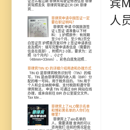
宾M
证怎么看过期 菲律宾驾驶证修改信息 菲律
宾驾照丢失 菲律宾驾驶证CR OR 菲律
宾...
人
菲律宾申请中国签证一定
要在职证明吗？
菲律宾 申请 中国旅游签
证 L签证 请准备以下材
料： 1.护照原件：有效期
至少6个月、至少有2页空
白签证页 护照首页复印件 2.签证申请表信
息及照片：填写完整申请表信息（需要的
信息在底部），附照片2-3张，要求为：近
照（6个月内）、小2寸
（48mm×33mm）、彩色白底免冠照...
菲律宾TIIN ID 的详细介绍用途和办理方式
TIN ID 是菲律宾税务识别号（TIN）的缩
写，TIN 是由菲律宾国内收入局（BIR）分
配的唯一号码，用于税务目的。 TIN 用于
个人和企业纳税申报、支付税款和遵守菲
律宾税法。 申请 TIN 可通过 BIR 网站在线
办理，或亲自前往 BIR 办公室提交文件。
Tax Ide...
菲律宾上了ALO警示名单
和博彩黑名单的人你们在
哪里？
菲律宾上了alo名单的
人，需要清理 查询的可以
咨询我们 目前的情况是会