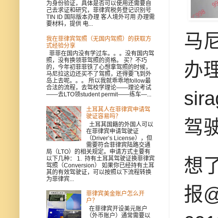
为身份验证，具体是否可以使用还需要自
己去求证和研究，菲律宾税务登记识别号
TIN ID 国际版本办理 客人境外可用 办理需
要材料，提供 电...
马尼
我在菲律宾驾照（无国内驾照）的获取方
式经验分享
菲菲在国内没有学过车。。。没有国内驾
照，没有换领菲驾照的资格。 买？不巧
办理
的，今年初菲菲铁了心想拿驾照的时候，
马尼拉这边还买不了驾照，还得要飞到外
岛上去呢。。。 所以我就乖乖地follow最
合法的流程，去驾校学理论——理论考试
si
——去LTO领student permit——练车—...
土耳其人在菲律宾申请驾
驶证容易吗？
驾驶
土耳其国籍的外国人可以
在菲律宾申请驾驶证
（Driver’s License），但
需要符合菲律宾陆路交通
局（LTO）的相关规定。申请方式主要有
想
以下几种： 1. 持有土耳其驾驶证换菲律宾
驾照（Conversion） 如果你已经持有土耳
其的有效驾驶证，可以按照以下流程转换
为菲律宾...
报@
菲律宾美金账户怎么开
户？
在菲律宾开设美元账户
（外币账户）通常需要以