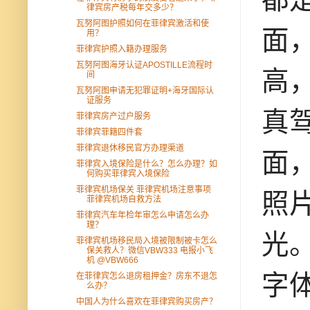
律宾房产税每年交多少？
瓦努阿图护照如何在菲律宾激活和使
面
用？
菲律宾护照入籍办理服务
瓦努阿图海牙认证APOSTILLE流程时
高
间
瓦努阿图申请无犯罪证明+海牙国际认
证服务
真
菲律宾房产过户服务
菲律宾菲籍四件套
菲律宾退休移民官方办理渠道
面
菲律宾入境保险是什么？怎么办理？如
何购买菲律宾入境保险
菲律宾机场保关 菲律宾机场注意事项
照
菲律宾机场自救方法
菲律宾汽车年检年审怎么申请怎么办
理？
光
菲律宾机场移民局入境被限制被卡怎么
保关救人？微信VBW333 电报小飞
机 @VBW666
字
在菲律宾怎么退房租押金？房东不退怎
么办？
中国人为什么喜欢在菲律宾购买房产？