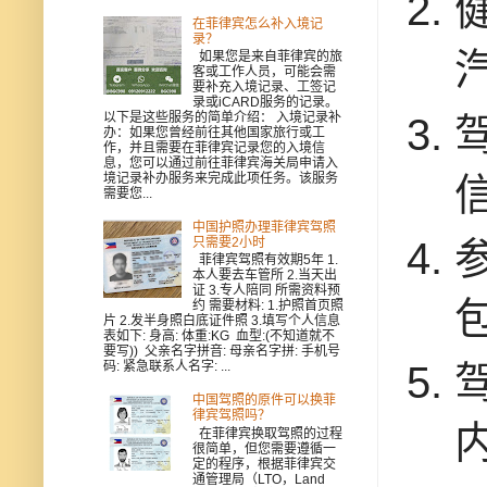
在菲律宾怎么补入境记
录？
如果您是来自菲律宾的旅
客或工作人员，可能会需
要补充入境记录、工签记
录或iCARD服务的记录。
以下是这些服务的简单介绍： 入境记录补
办：如果您曾经前往其他国家旅行或工
作，并且需要在菲律宾记录您的入境信
息，您可以通过前往菲律宾海关局申请入
境记录补办服务来完成此项任务。该服务
需要您...
中国护照办理菲律宾驾照
只需要2小时
菲律宾驾照有效期5年 1.
本人要去车管所 2.当天出
证 3.专人陪同 所需资料预
约 需要材料: 1.护照首页照
片 2.发半身照白底证件照 3.填写个人信息
表如下: 身高: 体重:KG 血型:(不知道就不
要写)) 父亲名字拼音: 母亲名字拼: 手机号
码: 紧急联系人名字: ...
中国驾照的原件可以换菲
律宾驾照吗？
在菲律宾换取驾照的过程
很简单，但您需要遵循一
定的程序，根据菲律宾交
通管理局（LTO，Land