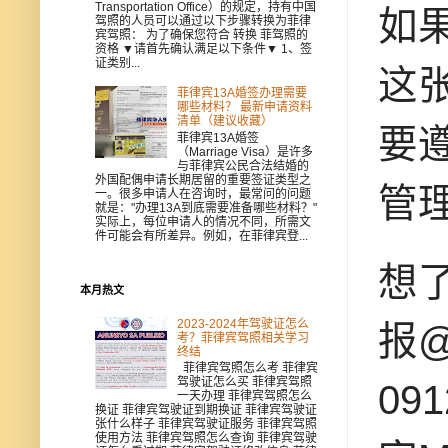
Transportation Office）的规定，持有中国
如
驾照的人员可以通过以下步骤转换为菲律
宾驾照： 为了确保您符合 转换 菲驾照的
资格 ▼请首先确认满足以下条件▼ 1、签
证类别...
这
菲律宾13A婚签办理需要
哪些材料？ 最新申请资料
清单（建议收藏）
要
菲律宾13A婚签
（Marriage Visa）是许多
与菲律宾公民合法结婚的
外国配偶申请长期居留的重要签证类型之
管
一。很多申请人在咨询时，最常问的问题
就是："办理13A到底需要准备哪些材料？"
实际上，每位申请人的情况不同，所需文
件可能会有所差异。例如，在菲律宾登...
想
本月热文
2023-2024年驾驶证怎么
报@
考？菲律宾驾照相关学习
终结
菲律宾驾照怎么考 菲律宾
驾驶证怎么买 菲律宾驾照
09
一天办理 菲律宾驾照怎么
换证 菲律宾驾驶证到期换证 菲律宾驾驶证
张什么样子 菲律宾驾驶证服务 菲律宾驾照
使用方法 菲律宾驾照怎么查询 菲律宾驾驶