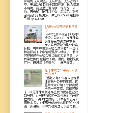
影响到 无法续签，无法降签，无法办新工
签，无法动弹 目前全网都在洗，因为情况
不明确，我这里还没有收，等有洗出来
的，再告知，咱可以先查，后决定。欢迎
咨询我们了解更多，微信BGC998 电报小
飞机 @BGC99...
SRRV体检有啥需要注意
的
菲律宾退休移民SRRV体
检没过怎么办？ 在菲律宾
退休移民申请流程中 第一
步入境后要做的是菲律宾
体检，有哪些情况体检会过不去？一旦体
检被拦截下来申请就没办法继续了。菲律
宾移民过程体检会被拦截的疾病注意： A
传染性疾病 包括软下疳，淋病，腹股沟肉
芽肿，麻风病（传染性），淋巴肉芽...
在菲律宾怎么申请TIN 税
卡 税号？
近期又有不少客人咨询菲
律宾税号办理的事情，这
里给大家介绍下菲律宾税
卡的一些事情，菲律宾税
卡TIN 是菲律宾税务局签发的税务登记识
别号码，此号码有短期一次性质的 有长期
性质的，有临时性质的，具体看你使用和
用途来 看，办理税卡需要的材料我们也将
进一步讲解，菲律宾税务登记识别号 国...