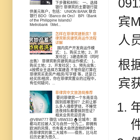
09
下步骤和材料： 一、选择
银行 菲律宾的主要银行提
供美元账户，包括： UNION BANK 联合
银行 BDO（Banco de Oro） BPI（Bank
宾M
of the Philippine Islands）
Metrobank（Met...
怎样在菲律宾建新房？菲
人
律宾新房建筑商运作流程
详解
国内房产开发商运作模
式： 1、购买土地；2、开
发社区；3建造新房（同时
根
出售） 菲律宾新房建筑商运作模式： 1、
购买土地；2、开发社区；3、预先出售；
4按照业主选择方案建造 不管你是打算在
菲律宾买卖房产/租房/写字楼 等，还是已
宾
经买房/租房，你在菲律宾置业的过程中，
有任何疑问，...
菲律宾中文旅游局推荐
要问菲律宾一个东南亚岛
国到底哪里好？之前让那
么多人魂牵梦绕，不睡觉
连夜排队都要搞到签证？
相关业务欢迎咨询
@VBW777 微信 VBW333 🏠论城市：首
都马尼拉被人文与自然一分为二，即拥有
欧洲的风情，也有着大自然造物的神奇；
而菲律宾的第二大城市——宿务，比马尼
拉历史更为悠久...