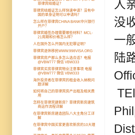
人
菲律宾结婚证？
菲律宾结婚证怎么样快速申请？没有中
国的单身证明可以申请吗？
没
怎么样在菲律宾CHINA BANK中兴银行
开户？
菲律宾婚签办理需要哪些材料？MCL-
一
21周期和价格怎么样？
人在国外怎么开国内无犯罪证明？
菲律宾退休移民WWW.998VISA.ORG
陆路
菲律宾房产那么多怎么选合适？电报
@VBW777 微信 VBW333
菲律宾买房菲律宾物业注意事项 电报
Offi
@VBW777 微信 VBW333
海外投资者在菲律宾的租金收入纳税问
题详解
TEl
如何将自己的菲律宾房产出租及相关费
用
怎样在菲律宾建新房？菲律宾新房建筑
Phi
商运作流程详解
在菲律宾新房建造团队八大主角分工详
解
Dis
在菲律宾中国买家更喜欢新房的10大理
由