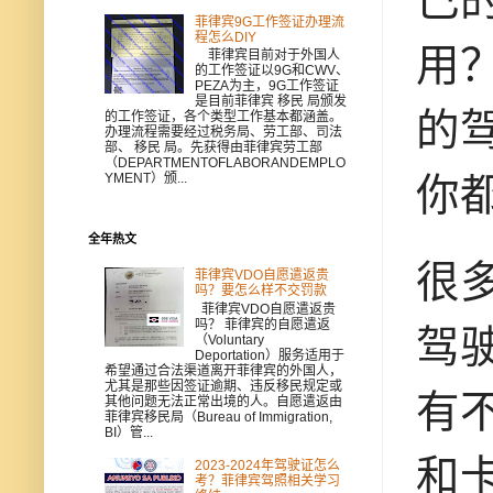
菲律宾9G工作签证办理流
程怎么DIY
用
菲律宾目前对于外国人
的工作签证以9G和CWV、
PEZA为主，9G工作签证
是目前菲律宾 移民 局颁发
的
的工作签证，各个类型工作基本都涵盖。
办理流程需要经过税务局、劳工部、司法
部、 移民 局。先获得由菲律宾劳工部
（DEPARTMENTOFLABORANDEMPLO
你
YMENT）颁...
全年热文
很
菲律宾VDO自愿遣返贵
吗？要怎么样不交罚款
菲律宾VDO自愿遣返贵
吗？ 菲律宾的自愿遣返
驾
（Voluntary
Deportation）服务适用于
希望通过合法渠道离开菲律宾的外国人，
尤其是那些因签证逾期、违反移民规定或
有
其他问题无法正常出境的人。自愿遣返由
菲律宾移民局（Bureau of Immigration,
BI）管...
和
2023-2024年驾驶证怎么
考？菲律宾驾照相关学习