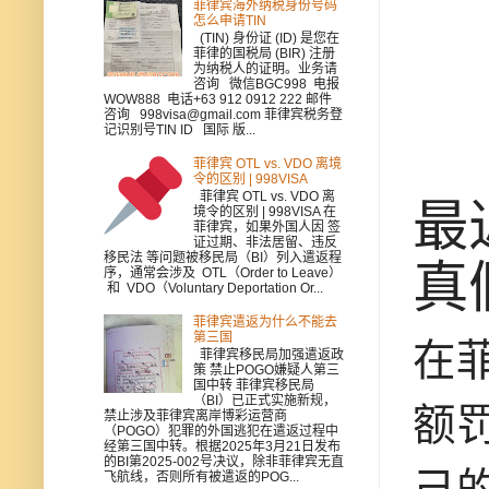
菲律宾海外纳税身份号码
怎么申请TIN
(TIN) 身份证 (ID) 是您在
菲律的国税局 (BIR) 注册
为纳税人的证明。业务请
咨询 微信BGC998 电报
WOW888 电话+63 912 0912 222 邮件
咨询 998visa@gmail.com 菲律宾税务登
记识别号TIN ID 国际 版...
菲律宾 OTL vs. VDO 离境
令的区别 | 998VISA
菲律宾 OTL vs. VDO 离
最
境令的区别 | 998VISA 在
菲律宾，如果外国人因 签
证过期、非法居留、违反
移民法 等问题被移民局（BI）列入遣返程
真
序，通常会涉及 OTL（Order to Leave）
和 VDO（Voluntary Deportation Or...
菲律宾遣返为什么不能去
第三国
在
菲律宾移民局加强遣返政
策 禁止POGO嫌疑人第三
国中转 菲律宾移民局
（BI）已正式实施新规，
额
禁止涉及菲律宾离岸博彩运营商
（POGO）犯罪的外国逃犯在遣返过程中
经第三国中转。根据2025年3月21日发布
的BI第2025-002号决议，除非菲律宾无直
己
飞航线，否则所有被遣返的POG...