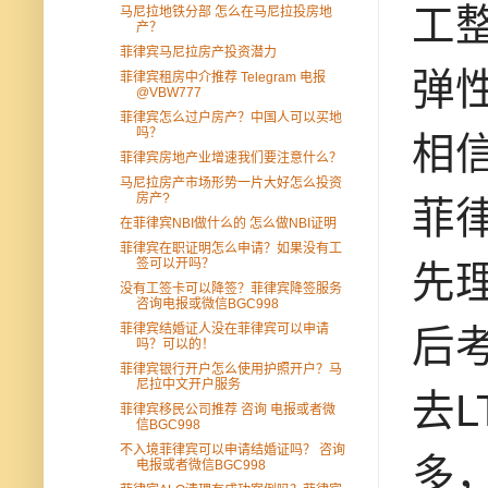
工
马尼拉地铁分部 怎么在马尼拉投房地
产？
菲律宾马尼拉房产投资潜力
弹
菲律宾租房中介推荐 Telegram 电报
@VBW777
菲律宾怎么过户房产？中国人可以买地
吗？
相
菲律宾房地产业增速我们要注意什么？
马尼拉房产市场形势一片大好怎么投资
房产?
菲
在菲律宾NBI做什么的 怎么做NBI证明
菲律宾在职证明怎么申请？如果没有工
签可以开吗？
先
没有工签卡可以降签？菲律宾降签服务
咨询电报或微信BGC998
菲律宾结婚证人没在菲律宾可以申请
后
吗？可以的！
菲律宾银行开户怎么使用护照开户？马
尼拉中文开户服务
去
菲律宾移民公司推荐 咨询 电报或者微
信BGC998
不入境菲律宾可以申请结婚证吗？ 咨询
多
电报或者微信BGC998