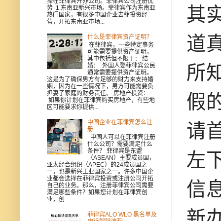
择在菲律宾开办公司。菲律宾公司注册优
其
势 1.东南亚新兴市场。菲律宾作为东南亚
热门国家，有很多中国企业去菲投资经
营，开拓东南亚市场...
道
什么是菲律宾资产证明？
在菲律宾，一些特定事务
可能需要提供资产证明，
其中包括但不限于： 结
所
婚： 外国人娶菲律宾公民
通常需要提供资产证明。
这是为了确保男方有足够的财力来支持婚
姻，因为在一些情况下，男方可能需要负
担妻子家庭的财务责任。 房地产投资：
假
如果你计划在菲律宾购买房地产，有些地
区可能要求你提供...
中国企业在菲律宾怎么注
请
册
中国人可以在菲律宾注册
什么公司？需要满足什么
条件？ 菲律宾是东盟
左
（ASEAN）主要成员国，
亚太经合组织（APEC）的24成员国之
一，也是新兴工业国家之一。许多中国企
业都会选择在菲律宾投资或注册公司开拓
信
自己的业务。那么，注册菲律宾公司需要
满足哪些条件？如果您计划在菲律宾创
业，创...
新
菲律宾ALO WLO 黑名单及