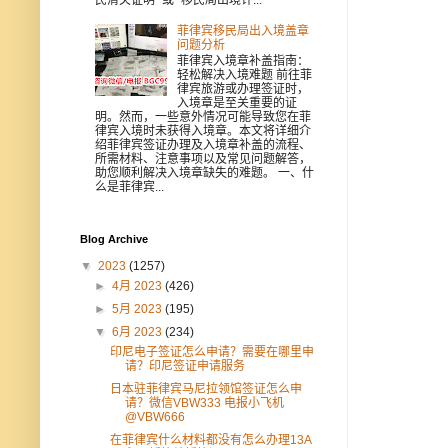
菲律宾移民局出入境盖章
问题分析
菲律宾入境章补盖指南：
轻松解决入境难题 前往菲
律宾旅游或办理签证时，
入境章是至关重要的证
明。然而，一些意外情况可能导致您在菲
律宾入境时未获得入境章。本文将详细介
绍菲律宾签证办理及入境章补盖的流程、
所需材料、注意事项以及常见问题解答，
助您顺利解决入境章缺失的难题。 一、什
么是菲律宾...
Blog Archive
▼
2023
(1257)
►
4月 2023
(426)
►
5月 2023
(195)
▼
6月 2023
(234)
印尼电子签证怎么申请？需要在哪里申
请？印尼签证申请服务
日本驻菲律宾马尼拉领馆签证怎么申
请？微信VBW333 电报小飞机
@VBW666
在菲律宾什么材料都没有怎么办理13A