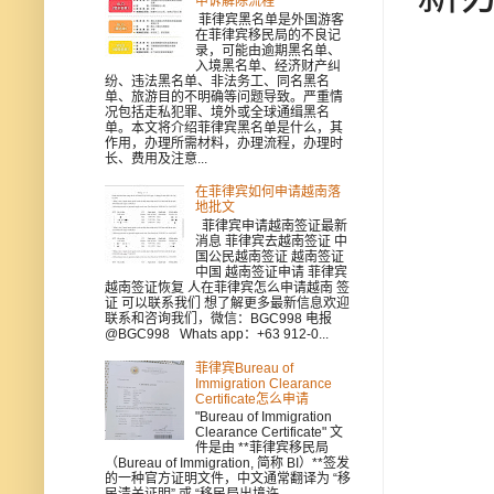
申诉解除流程
菲律宾黑名单是外国游客
在菲律宾移民局的不良记
录，可能由逾期黑名单、
入境黑名单、经济财产纠
纷、违法黑名单、非法务工、同名黑名
单、旅游目的不明确等问题导致。严重情
况包括走私犯罪、境外或全球通缉黑名
单。本文将介绍菲律宾黑名单是什么，其
作用，办理所需材料，办理流程，办理时
长、费用及注意...
在菲律宾如何申请越南落
地批文
菲律宾申请越南签证最新
消息 菲律宾去越南签证 中
国公民越南签证 越南签证
中国 越南签证申请 菲律宾
越南签证恢复 人在菲律宾怎么申请越南 签
证 可以联系我们 想了解更多最新信息欢迎
联系和咨询我们，微信：BGC998 电报
@BGC998 Whats app：+63 912-0...
菲律宾Bureau of
Immigration Clearance
Certificate怎么申请
"Bureau of Immigration
Clearance Certificate" 文
件是由 **菲律宾移民局
（Bureau of Immigration, 简称 BI）**签发
的一种官方证明文件，中文通常翻译为 “移
民清关证明” 或 “移民局出境许...