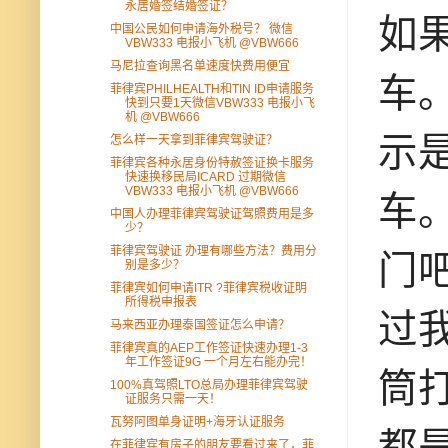
永居婚签结婚签证？
如
中国公民如何申请海外税号？ 微信
VBW333 电报小飞机 @VBW666
马尼拉查询黑名单速度快费用便宜
车
菲律宾PHILHEALTH和TIN ID申请服务
快到只要1天微信VBW333 电报小飞
机 @VBW666
示
怎么样一天拿到菲律宾驾驶证？
菲律宾各种永居身份特赦签证换卡服务
快速换移民局ICARD 过期微信
VBW333 电报小飞机 @VBW666
车
中国人办理菲律宾驾驶证驾照费用是多
少？
菲律宾驾驶证 办理有哪些方法？费用分
门
别是多少？
菲律宾如何申请ITR ?菲律宾税收证明
所得税申报表
过
马来西亚办理泰国签证怎么申请？
菲律宾真的AEP工作签证快速办理1-3
年工作签证9G 一个月左右能办完！
筒
100%真驾照LTO总局办理菲律宾驾驶
证服务只需一天！
瓦努阿图单身证明+海牙认证服务
都
在菲律宾有房子的朋友要看过来了，菲