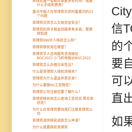
菲律宾盖一套新房需要多长时间？需要
什么手续和费用？
Ci
盘点中国人在菲律宾买房时最爱问的23
个问题
菲律宾买房怎么交易资金安全？
信T
菲律宾的房子租金回报率有多高，算算
就知道
菲律宾998华人移民怎么样？
的
菲律宾移民局在哪里？
菲律宾华人咨询服务咨询微信
BGC2022 小飞机电报@BGC2022
要
菲律宾怎么办理日本签证？
什么是菲律宾入境机场保关？
可
菲律宾为什么遣返并黑名单？
为什么要做9G工签降签？
菲律宾公司注册您要了解什么？
直
菲律宾移民局怎么查询工签状态 黑名单
状态？
为什么在菲律宾要找我们注册菲律宾公
司
如
菲律宾退休移民退款怎么申请？
为什么我要移民菲律宾