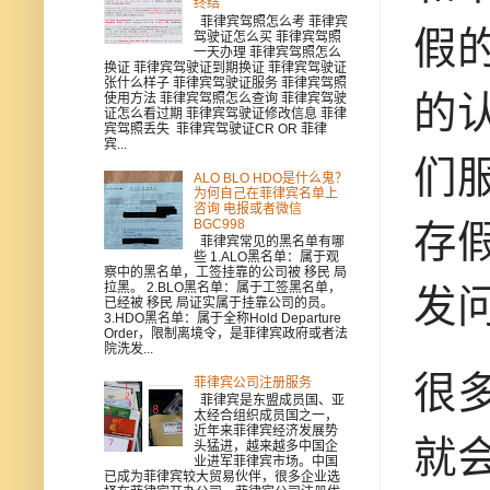
终结
菲律宾驾照怎么考 菲律宾
假
驾驶证怎么买 菲律宾驾照
一天办理 菲律宾驾照怎么
换证 菲律宾驾驶证到期换证 菲律宾驾驶证
张什么样子 菲律宾驾驶证服务 菲律宾驾照
的
使用方法 菲律宾驾照怎么查询 菲律宾驾驶
证怎么看过期 菲律宾驾驶证修改信息 菲律
宾驾照丢失 菲律宾驾驶证CR OR 菲律
宾...
们
ALO BLO HDO是什么鬼？
为何自己在菲律宾名单上
咨询 电报或者微信
BGC998
存
菲律宾常见的黑名单有哪
些 1.ALO黑名单：属于观
察中的黑名单，工签挂靠的公司被 移民 局
拉黑。 2.BLO黑名单：属于工签黑名单，
发
已经被 移民 局证实属于挂靠公司的员。
3.HDO黑名单：属于全称Hold Departure
Order，限制离境令，是菲律宾政府或者法
院洗发...
很
菲律宾公司注册服务
菲律宾是东盟成员国、亚
太经合组织成员国之一，
近年来菲律宾经济发展势
就
头猛进，越来越多中国企
业进军菲律宾市场。中国
已成为菲律宾较大贸易伙伴，很多企业选