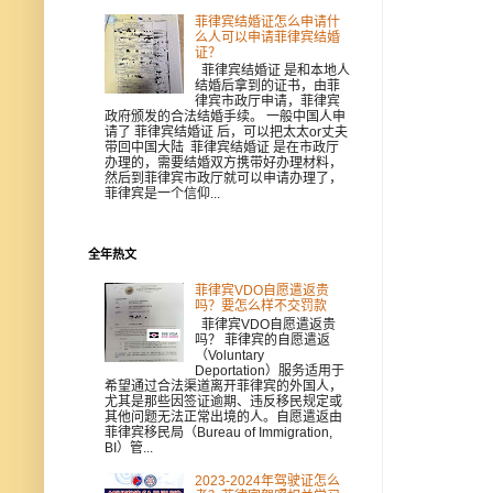
菲律宾结婚证怎么申请什
么人可以申请菲律宾结婚
证？
菲律宾结婚证 是和本地人
结婚后拿到的证书，由菲
律宾市政厅申请，菲律宾
政府颁发的合法结婚手续。 一般中国人申
请了 菲律宾结婚证 后，可以把太太or丈夫
带回中国大陆 菲律宾结婚证 是在市政厅
办理的，需要结婚双方携带好办理材料，
然后到菲律宾市政厅就可以申请办理了，
菲律宾是一个信仰...
全年热文
菲律宾VDO自愿遣返贵
吗？要怎么样不交罚款
菲律宾VDO自愿遣返贵
吗？ 菲律宾的自愿遣返
（Voluntary
Deportation）服务适用于
希望通过合法渠道离开菲律宾的外国人，
尤其是那些因签证逾期、违反移民规定或
其他问题无法正常出境的人。自愿遣返由
菲律宾移民局（Bureau of Immigration,
BI）管...
2023-2024年驾驶证怎么