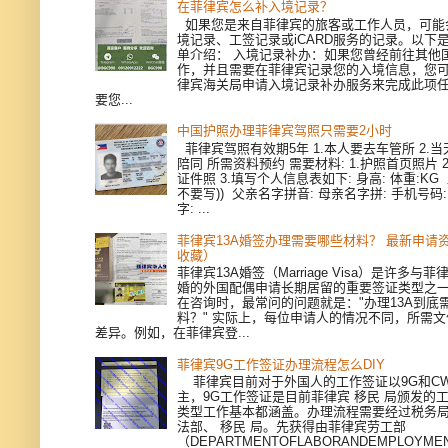
在菲律宾怎么补入境记录？
如果您是来自菲律宾的旅客或工作人员，可能
境记录、工签记录或iCARD服务的记录。以下
单介绍： 入境记录补办：如果您曾经前往其他
作，并且需要在菲律宾记录您的入境信息，您
律宾海关局申请入境记录补办服务来完成此项
要您...
中国护照办理菲律宾驾照只需要2小时
菲律宾驾照有效期5年 1.本人要去车管所 2.当天
陪同 所需资料预约 需要材料: 1.护照首页照片 
证件照 3.填写个人信息表如下: 身高: 体重:KG
不要写)) 父亲名字拼音: 母亲名字拼: 手机号码
字: ...
菲律宾13A婚签办理需要哪些材料？ 最新申请
收藏）
菲律宾13A婚签（Marriage Visa）是许多与
婚的外国配偶申请长期居留的重要签证类型之
在咨询时，最常问的问题就是："办理13A到底
料？" 实际上，每位申请人的情况不同，所需
差异。例如，在菲律宾登...
菲律宾9G工作签证办理流程怎么DIY
菲律宾目前对于外国人的工作签证以9G和CWV
主，9G工作签证是目前菲律宾 移民 局颁发的
类型工作基本都涵盖。办理流程需要经过税务
法部、 移民 局。先获得由菲律宾劳工部
（DEPARTMENTOFLABORANDEMPLOYMEN