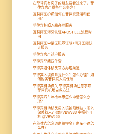
在菲律宾有房子的朋友要看过来了，菲
律宾房产税每年交多少？
瓦努阿图护照如何在菲律宾激活和使
用？
菲律宾护照入籍办理服务
瓦努阿图海牙认证APOSTILLE流程时
间
瓦努阿图申请无犯罪证明+海牙国际认
证服务
菲律宾房产过户服务
菲律宾菲籍四件套
菲律宾退休移民官方办理渠道
菲律宾入境保险是什么？怎么办理？如
何购买菲律宾入境保险
菲律宾机场保关 菲律宾机场注意事项
菲律宾机场自救方法
菲律宾汽车年检年审怎么申请怎么办
理？
菲律宾机场移民局入境被限制被卡怎么
保关救人？微信VBW333 电报小飞
机 @VBW666
在菲律宾怎么退房租押金？房东不退怎
么办？