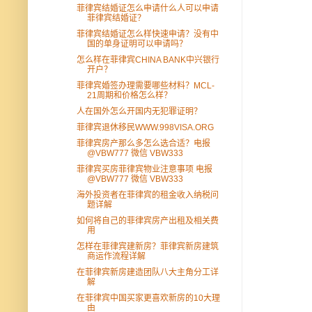
菲律宾结婚证怎么申请什么人可以申请
菲律宾结婚证？
菲律宾结婚证怎么样快速申请？没有中
国的单身证明可以申请吗？
怎么样在菲律宾CHINA BANK中兴银行
开户？
菲律宾婚签办理需要哪些材料？MCL-
21周期和价格怎么样？
人在国外怎么开国内无犯罪证明？
菲律宾退休移民WWW.998VISA.ORG
菲律宾房产那么多怎么选合适？电报
@VBW777 微信 VBW333
菲律宾买房菲律宾物业注意事项 电报
@VBW777 微信 VBW333
海外投资者在菲律宾的租金收入纳税问
题详解
如何将自己的菲律宾房产出租及相关费
用
怎样在菲律宾建新房？菲律宾新房建筑
商运作流程详解
在菲律宾新房建造团队八大主角分工详
解
在菲律宾中国买家更喜欢新房的10大理
由