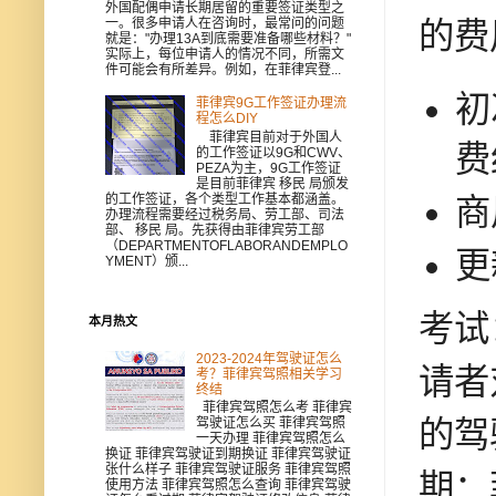
外国配偶申请长期居留的重要签证类型之
一。很多申请人在咨询时，最常问的问题
的费
就是："办理13A到底需要准备哪些材料？"
实际上，每位申请人的情况不同，所需文
件可能会有所差异。例如，在菲律宾登...
初
菲律宾9G工作签证办理流
程怎么DIY
菲律宾目前对于外国人
费
的工作签证以9G和CWV、
PEZA为主，9G工作签证
是目前菲律宾 移民 局颁发
的工作签证，各个类型工作基本都涵盖。
商
办理流程需要经过税务局、劳工部、司法
部、 移民 局。先获得由菲律宾劳工部
（DEPARTMENTOFLABORANDEMPLO
更
YMENT）颁...
考试
本月热文
2023-2024年驾驶证怎么
请者
考？菲律宾驾照相关学习
终结
菲律宾驾照怎么考 菲律宾
驾驶证怎么买 菲律宾驾照
的驾
一天办理 菲律宾驾照怎么
换证 菲律宾驾驶证到期换证 菲律宾驾驶证
张什么样子 菲律宾驾驶证服务 菲律宾驾照
期：
使用方法 菲律宾驾照怎么查询 菲律宾驾驶