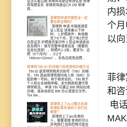
证怎么看过期 菲律宾驾驶证修改信息 菲律
宾驾照丢失 菲律宾驾驶证CR OR 菲律
内损
宾...
菲律宾申请中国签证一定
要在职证明吗？
个月
菲律宾 申请 中国旅游签
证 L签证 请准备以下材
料： 1.护照原件：有效期
以向
至少6个月、至少有2页空
白签证页 护照首页复印件 2.签证申请表信
息及照片：填写完整申请表信息（需要的
信息在底部），附照片2-3张，要求为：近
照（6个月内）、小2寸
（48mm×33mm）、彩色白底免冠照...
菲律宾TIIN ID 的详细介绍用途和办理方式
TIN ID 是菲律宾税务识别号（TIN）的缩
菲律
写，TIN 是由菲律宾国内收入局（BIR）分
配的唯一号码，用于税务目的。 TIN 用于
个人和企业纳税申报、支付税款和遵守菲
律宾税法。 申请 TIN 可通过 BIR 网站在线
和咨询
办理，或亲自前往 BIR 办公室提交文件。
Tax Ide...
电话
菲律宾上了ALO警示名单
和博彩黑名单的人你们在
哪里？
MA
菲律宾上了alo名单的
人，需要清理 查询的可以
咨询我们 目前的情况是会