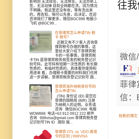
影响到 无法续签，无法降签，无法办新工
往我
签，无法动弹 目前全网都在洗，因为情况
不明确，我这里还没有收，等有洗出来
的，再告知，咱可以先查，后决定。欢迎
咨询我们了解更多，微信BGC998 电报小
飞机 @BGC99...
在菲律宾怎么申请TIN 税
卡 税号？
近期又有不少客人咨询菲
律宾税号办理的事情，这
里给大家介绍下菲律宾税
微信/
卡的一些事情，菲律宾税
卡TIN 是菲律宾税务局签发的税务登记识
别号码，此号码有短期一次性质的 有长期
性质的，有临时性质的，具体看你使用和
用途来 看，办理税卡需要的材料我们也将
进一步讲解，菲律宾税务登记识别号 国...
菲律
菲律宾海外纳税身份号码
怎么申请TIN
信：B
(TIN) 身份证 (ID) 是您在
菲律的国税局 (BIR) 注册
为纳税人的证明。业务请
咨询 微信BGC998 电报
WOW888 电话+63 912 0912 222 邮件
较新的博文
咨询 998visa@gmail.com 菲律宾税务登
记识别号TIN ID 国际 版...
菲律宾 OTL vs. VDO 离境
令的区别 | 998VISA