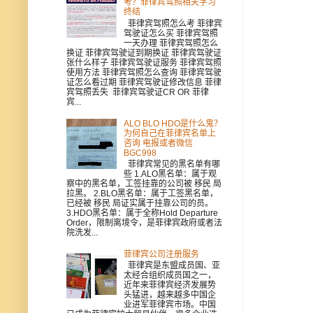
考？菲律宾驾照相关学习
终结
菲律宾驾照怎么考 菲律宾
驾驶证怎么买 菲律宾驾照
一天办理 菲律宾驾照怎么
换证 菲律宾驾驶证到期换证 菲律宾驾驶证
张什么样子 菲律宾驾驶证服务 菲律宾驾照
使用方法 菲律宾驾照怎么查询 菲律宾驾驶
证怎么看过期 菲律宾驾驶证修改信息 菲律
宾驾照丢失 菲律宾驾驶证CR OR 菲律
宾...
ALO BLO HDO是什么鬼？
为何自己在菲律宾名单上
咨询 电报或者微信
BGC998
菲律宾常见的黑名单有哪
些 1.ALO黑名单：属于观
察中的黑名单，工签挂靠的公司被 移民 局
拉黑。 2.BLO黑名单：属于工签黑名单，
已经被 移民 局证实属于挂靠公司的员。
3.HDO黑名单：属于全称Hold Departure
Order，限制离境令，是菲律宾政府或者法
院洗发...
菲律宾公司注册服务
菲律宾是东盟成员国、亚
太经合组织成员国之一，
近年来菲律宾经济发展势
头猛进，越来越多中国企
业进军菲律宾市场。中国