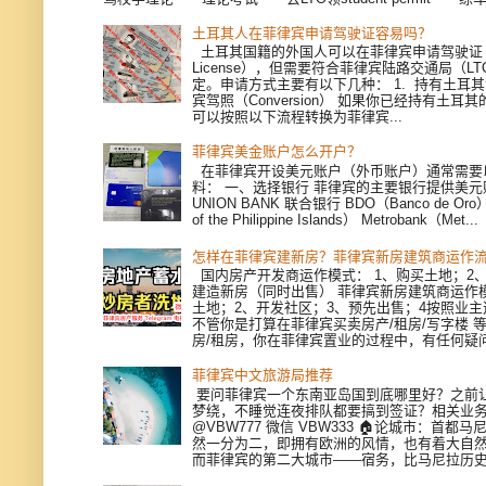
土耳其人在菲律宾申请驾驶证容易吗？
土耳其国籍的外国人可以在菲律宾申请驾驶证（Dri
License），但需要符合菲律宾陆路交通局（L
定。申请方式主要有以下几种： 1. 持有土耳
宾驾照（Conversion） 如果你已经持有土耳
可以按照以下流程转换为菲律宾...
菲律宾美金账户怎么开户？
在菲律宾开设美元账户（外币账户）通常需要
料： 一、选择银行 菲律宾的主要银行提供美
UNION BANK 联合银行 BDO（Banco de Oro）
of the Philippine Islands） Metrobank（Met...
怎样在菲律宾建新房？菲律宾新房建筑商运作
国内房产开发商运作模式： 1、购买土地；2、
建造新房（同时出售） 菲律宾新房建筑商运作模
土地；2、开发社区；3、预先出售；4按照业
不管你是打算在菲律宾买卖房产/租房/写字楼 
房/租房，你在菲律宾置业的过程中，有任何疑问，
菲律宾中文旅游局推荐
要问菲律宾一个东南亚岛国到底哪里好？之前
梦绕，不睡觉连夜排队都要搞到签证？相关业
@VBW777 微信 VBW333 🏠论城市：首都
然一分为二，即拥有欧洲的风情，也有着大自
而菲律宾的第二大城市——宿务，比马尼拉历史更