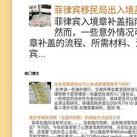
菲律宾移民局出入境
菲律宾入境章补盖指
然而，一些意外情况
章补盖的流程、所需材料、
宾...
热门博文
没有菲律宾地址可以申请菲律宾税号TIN吗？
在申请一些海外银行，交易所等会要求提供合
律宾税卡是菲律宾一张最低标准的入门身份证
一些特定的场合作为身份验证，具体是否可以
去求证和研究，菲律宾税务登记识别号TIN ID
客人境外可用 办理需要材料，提供 电...
我在菲律宾驾照（无国内驾照）的获取方式经验分享
菲菲在国内没有学过车。。。没有国内驾照，没有换领菲驾
买？不巧的，今年初菲菲铁了心想拿驾照的时候，马尼拉这边
照，还得要飞到外岛上去呢。。。 所以我就乖乖地follow最
驾校学理论——理论考试——去LTO领student permit——练车—