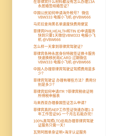
在菲律宾什么材料都没有怎么办理13A
永居婚签结婚签证？
中国公民如何申请海外税号？ 微信
VBW333 电报小飞机 @VBW666
马尼拉查询黑名单速度快费用便宜
菲律宾PHILHEALTH和TIN ID申请服务
快到只要1天微信VBW333 电报小飞
机 @VBW666
怎么样一天拿到菲律宾驾驶证？
菲律宾各种永居身份特赦签证换卡服务
快速换移民局ICARD 过期微信
VBW333 电报小飞机 @VBW666
中国人办理菲律宾驾驶证驾照费用是多
少？
菲律宾驾驶证 办理有哪些方法？费用分
别是多少？
菲律宾如何申请ITR ?菲律宾税收证明
所得税申报表
马来西亚办理泰国签证怎么申请？
菲律宾真的AEP工作签证快速办理1-3
年工作签证9G 一个月左右能办完！
100%真驾照LTO总局办理菲律宾驾驶
证服务只需一天！
瓦努阿图单身证明+海牙认证服务