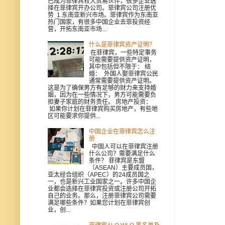
已成为菲律宾较大贸易伙伴，很多企业选
择在菲律宾开办公司。菲律宾公司注册优
势 1.东南亚新兴市场。菲律宾作为东南亚
热门国家，有很多中国企业去菲投资经
营，开拓东南亚市场...
什么是菲律宾资产证明？
在菲律宾，一些特定事务
可能需要提供资产证明，
其中包括但不限于： 结
婚： 外国人娶菲律宾公民
通常需要提供资产证明。
这是为了确保男方有足够的财力来支持婚
姻，因为在一些情况下，男方可能需要负
担妻子家庭的财务责任。 房地产投资：
如果你计划在菲律宾购买房地产，有些地
区可能要求你提供...
中国企业在菲律宾怎么注
册
中国人可以在菲律宾注册
什么公司？需要满足什么
条件？ 菲律宾是东盟
（ASEAN）主要成员国，
亚太经合组织（APEC）的24成员国之
一，也是新兴工业国家之一。许多中国企
业都会选择在菲律宾投资或注册公司开拓
自己的业务。那么，注册菲律宾公司需要
满足哪些条件？如果您计划在菲律宾创
业，创...