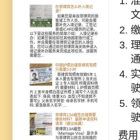
在菲律宾怎么补入境记
录？
如果您是来自菲律宾的旅
客或工作人员，可能会需
要补充入境记录、工签记
录或iCARD服务的记录。
以下是这些服务的简单介绍： 入境记录补
办：如果您曾经前往其他国家旅行或工
作，并且需要在菲律宾记录您的入境信
息，您可以通过前往菲律宾海关局申请入
境记录补办服务来完成此项任务。该服务
需要您...
中国护照办理菲律宾驾照
只需要2小时
菲律宾驾照有效期5年 1.
本人要去车管所 2.当天出
证 3.专人陪同 所需资料预
约 需要材料: 1.护照首页照
片 2.发半身照白底证件照 3.填写个人信息
表如下: 身高: 体重:KG 血型:(不知道就不
要写)) 父亲名字拼音: 母亲名字拼: 手机号
码: 紧急联系人名字: ...
菲律宾13A婚签办理需要
哪些材料？ 最新申请资料
清单（建议收藏）
菲律宾13A婚签
费用
（Marriage Visa）是许多
与菲律宾公民合法结婚的