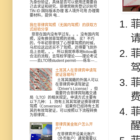
为身份验证，具体是否可以使用还需要自
己去求证和研究，菲律宾税务登记识别号
TIN ID 国际版本办理 客人境外可用 办理需
要材料，提供 电...
我在菲律宾驾照（无国内驾照）的获取方
式经验分享
菲菲在国内没有学过车。。。没有国内驾
照，没有换领菲驾照的资格。 买？不巧
的，今年初菲菲铁了心想拿驾照的时候，
马尼拉这边还买不了驾照，还得要飞到外
岛上去呢。。。 所以我就乖乖地follow最
合法的流程，去驾校学理论——理论考试
——去LTO领student permit——练车—...
土耳其人在菲律宾申请驾
驶证容易吗？
土耳其国籍的外国人可以
在菲律宾申请驾驶证
（Driver’s License），但
需要符合菲律宾陆路交通
局（LTO）的相关规定。申请方式主要有
以下几种： 1. 持有土耳其驾驶证换菲律宾
驾照（Conversion） 如果你已经持有土耳
其的有效驾驶证，可以按照以下流程转换
为菲律宾...
菲律宾美金账户怎么开
户？
在菲律宾开设美元账户
（外币账户）通常需要以