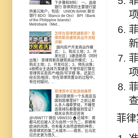
下步骤和材料： 一、选择
银行 菲律宾的主要银行提
供美元账户，包括： UNION BANK 联合
银行 BDO（Banco de Oro） BPI（Bank
of the Philippine Islands）
Metrobank（Met...
怎样在菲律宾建新房？菲
律宾新房建筑商运作流程
详解
国内房产开发商运作模
式： 1、购买土地；2、开
发社区；3建造新房（同时
出售） 菲律宾新房建筑商运作模式： 1、
购买土地；2、开发社区；3、预先出售；
4按照业主选择方案建造 不管你是打算在
菲律宾买卖房产/租房/写字楼 等，还是已
经买房/租房，你在菲律宾置业的过程中，
有任何疑问，...
菲律宾中文旅游局推荐
要问菲律宾一个东南亚岛
国到底哪里好？之前让那
么多人魂牵梦绕，不睡觉
连夜排队都要搞到签证？
相关业务欢迎咨询
菲律
@VBW777 微信 VBW333 🏠论城市：首
都马尼拉被人文与自然一分为二，即拥有
欧洲的风情，也有着大自然造物的神奇；
而菲律宾的第二大城市——宿务，比马尼
拉历史更为悠久...