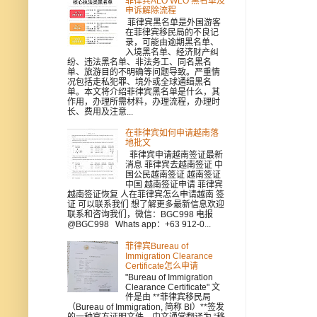
菲律宾ALO WLO 黑名单及
申诉解除流程
菲律宾黑名单是外国游客
在菲律宾移民局的不良记
录，可能由逾期黑名单、
入境黑名单、经济财产纠
纷、违法黑名单、非法务工、同名黑名
单、旅游目的不明确等问题导致。严重情
况包括走私犯罪、境外或全球通缉黑名
单。本文将介绍菲律宾黑名单是什么，其
作用，办理所需材料，办理流程，办理时
长、费用及注意...
在菲律宾如何申请越南落
地批文
菲律宾申请越南签证最新
消息 菲律宾去越南签证 中
国公民越南签证 越南签证
中国 越南签证申请 菲律宾
越南签证恢复 人在菲律宾怎么申请越南 签
证 可以联系我们 想了解更多最新信息欢迎
联系和咨询我们，微信：BGC998 电报
@BGC998 Whats app：+63 912-0...
菲律宾Bureau of
Immigration Clearance
Certificate怎么申请
"Bureau of Immigration
Clearance Certificate" 文
件是由 **菲律宾移民局
（Bureau of Immigration, 简称 BI）**签发
的一种官方证明文件，中文通常翻译为 “移