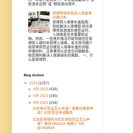
民清关证明” 或 “移民局出境许...
菲律宾移民局出入境盖章
问题分析
菲律宾入境章补盖指南：
轻松解决入境难题 前往菲
律宾旅游或办理签证时，
入境章是至关重要的证
明。然而，一些意外情况可能导致您在菲
律宾入境时未获得入境章。本文将详细介
绍菲律宾签证办理及入境章补盖的流程、
所需材料、注意事项以及常见问题解答，
助您顺利解决入境章缺失的难题。 一、什
么是菲律宾...
Blog Archive
▼
2023
(1257)
►
4月 2023
(426)
►
5月 2023
(195)
▼
6月 2023
(234)
印尼电子签证怎么申请？需要在哪里申
请？印尼签证申请服务
日本驻菲律宾马尼拉领馆签证怎么申
请？微信VBW333 电报小飞机
@VBW666