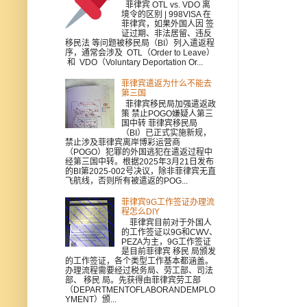
菲律宾 OTL vs. VDO 离
境令的区别 | 998VISA 在
菲律宾，如果外国人因 签
证过期、非法居留、违反
移民法 等问题被移民局（BI）列入遣返程
序，通常会涉及 OTL（Order to Leave）
和 VDO（Voluntary Deportation Or...
菲律宾遣返为什么不能去
第三国
菲律宾移民局加强遣返政
策 禁止POGO嫌疑人第三
国中转 菲律宾移民局
（BI）已正式实施新规，
禁止涉及菲律宾离岸博彩运营商
（POGO）犯罪的外国逃犯在遣返过程中
经第三国中转。根据2025年3月21日发布
的BI第2025-002号决议，除非菲律宾无直
飞航线，否则所有被遣返的POG...
菲律宾9G工作签证办理流
程怎么DIY
菲律宾目前对于外国人
的工作签证以9G和CWV、
PEZA为主，9G工作签证
是目前菲律宾 移民 局颁发
的工作签证，各个类型工作基本都涵盖。
办理流程需要经过税务局、劳工部、司法
部、 移民 局。先获得由菲律宾劳工部
（DEPARTMENTOFLABORANDEMPLO
YMENT）颁...