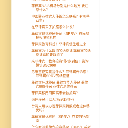
菲律宾NAIA机场分别是什么地方 要注
意什么？
中国驻菲律宾大使馆怎么联系？有哪些
业务？
在菲律宾丢了护照怎么补发？
菲律宾退休移民签证（SRRV）移民局
授权服务机构
菲律宾教育科普！菲律宾侨生看过来
菲律宾为什么取消另纸签证/菲律宾另纸
签证真的要取消了！
来菲律宾，教育投资“移”步到位！咨询
微信BGC998
另纸签证究竟是什么？菲律宾告诉您！
菲律宾SRRV另纸签证
菲律宾环球移民 菲律宾华人移民 菲律
宾998移民 菲律宾退休移民
菲律宾移民回国高考会被抓吗？
退休移民可以入境菲律宾吗？
台湾人可以办理菲律宾特赦或者退休移
民吗？
菲律宾退休移民（SRRV）存款PRA指
南
怎么取消菲律宾投资移民（SIRV）或者